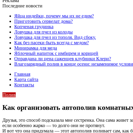
Реклама
Последние новости
Яйца индейки, почему мы их не едим?
Приготовить сервелат⁠⁠ дома?
Копченая грудинка
Ловушка для пчел из колоды
Ловушка для пчел из тополя. Вид сбоку.
Как без пасеки быть всегда с медом?
Минирамка для меда
Яблочный напиток с имбирем и корицей
Оправдана ли цена саженцев клубники Клери?
Влагозарядный полив в конце осени: незаменимое услови
Главная
Карта сайта
Контакты
Полив
Как организовать автополив комнатных 
Друзья, это способ подсказала мне сестренка. Она сама живет з
если особенно жарко — то долго они не протянут.
И вот что она придумала — этот автополив поливает сам, как б