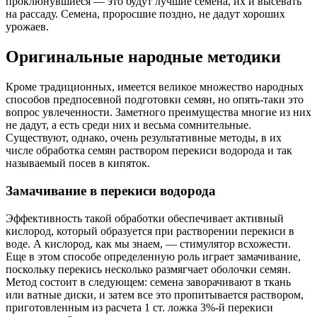
проклюнувшиеся — это будут лучшие семена, их и высевать
на рассаду. Семена, проросшие поздно, не дадут хороших
урожаев.
Оригинальные народные методики
Кроме традиционных, имеется великое множество народных
способов предпосевной подготовки семян, но опять-таки это
вопрос увлеченности. Заметного преимущества многие из них
не дадут, а есть среди них и весьма сомнительные.
Существуют, однако, очень результативные методы, в их
числе обработка семян раствором перекиси водорода и так
называемый посев в кипяток.
Замачивание в перекиси водорода
Эффективность такой обработки обеспечивает активный
кислород, который образуется при растворении перекиси в
воде. А кислород, как мы знаем, — стимулятор всхожести.
Еще в этом способе определенную роль играет замачивание,
поскольку перекись несколько размягчает оболочки семян.
Метод состоит в следующем: семена заворачивают в ткань
или ватные диски, и затем все это пропитывается раствором,
приготовленным из расчета 1 ст. ложка 3%-й перекиси