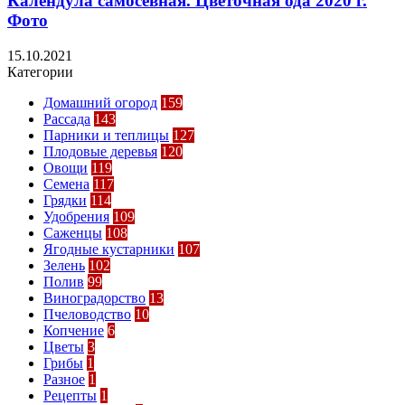
Календула самосевная. Цветочная ода 2020 г.
Фото
15.10.2021
Категории
Домашний огород
159
Рассада
143
Парники и теплицы
127
Плодовые деревья
120
Овощи
119
Семена
117
Грядки
114
Удобрения
109
Саженцы
108
Ягодные кустарники
107
Зелень
102
Полив
99
Виноградорство
13
Пчеловодство
10
Копчение
6
Цветы
3
Грибы
1
Разное
1
Рецепты
1