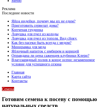
Меню
Реклама
Последние новости
Яйца индейки, почему мы их не едим?
Приготовить сервелат⁠⁠ дома?
Копченая грудинка
Ловушка для пчел из колоды
Ловушка для пчел из тополя. Вид сбоку.
Как без пасеки быть всегда с медом?
Минирамка для меда
Яблочный напиток с имбирем и корицей
Оправдана ли цена саженцев клубники Клери?
Влагозарядный полив в конце осени: незаменимое
условие для успешного сезона
Главная
Карта сайта
Контакты
Семена
Готовим семена к посеву с помощью
натуральных средств