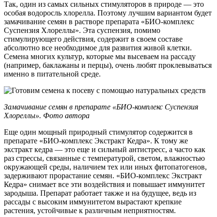
Так, один из самых сильных стимуляторов в природе — это
особая водоросль хлорелла. Поэтому лучшим вариантом будет
замачивание семян в растворе препарата «БИО-комплекс
Суспензия Хлореллы». Эта суспензия, помимо
стимулирующего действия, содержит в своем составе
абсолютно все необходимое для развития живой клетки.
Семена многих культур, которые мы высеваем на рассаду
(например, баклажаны и перцы), очень любят проклевываться
именно в питательной среде.
Замачивание семян в препарате «БИО-комплекс Суспензия
Хлореллы». Фото автора
Еще один мощный природный стимулятор содержится в
препарате «БИО-комплекс Экстракт Кедра». К тому же
экстракт кедра — это еще и сильный антистресс, а часто как
раз стрессы, связанные с температурой, светом, влажностью
окружающей среды, наличием тех или иных фитопатогенов,
задерживают прорастание семян. «БИО-комплекс Экстракт
Кедра» снимает все эти воздействия и повышает иммунитет
зародыша. Препарат работает также и на будущее, ведь из
рассады с высоким иммунитетом вырастают крепкие
растения, устойчивые к различным неприятностям.