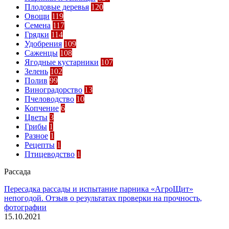
Плодовые деревья
120
Овощи
119
Семена
117
Грядки
114
Удобрения
109
Саженцы
108
Ягодные кустарники
107
Зелень
102
Полив
99
Виноградорство
13
Пчеловодство
10
Копчение
6
Цветы
3
Грибы
1
Разное
1
Рецепты
1
Птицеводство
1
Рассада
Пересадка рассады и испытание парника «АгроЩит»
непогодой. Отзыв о результатах проверки на прочность,
фотографии
15.10.2021