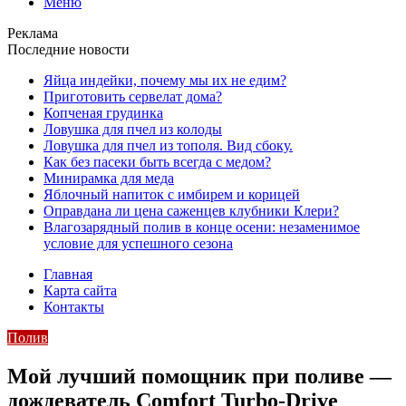
Меню
Реклама
Последние новости
Яйца индейки, почему мы их не едим?
Приготовить сервелат⁠⁠ дома?
Копченая грудинка
Ловушка для пчел из колоды
Ловушка для пчел из тополя. Вид сбоку.
Как без пасеки быть всегда с медом?
Минирамка для меда
Яблочный напиток с имбирем и корицей
Оправдана ли цена саженцев клубники Клери?
Влагозарядный полив в конце осени: незаменимое
условие для успешного сезона
Главная
Карта сайта
Контакты
Полив
Мой лучший помощник при поливе —
дождеватель Comfort Turbo-Drive