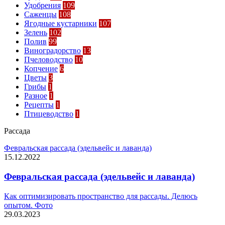
Удобрения
109
Саженцы
108
Ягодные кустарники
107
Зелень
102
Полив
99
Виноградорство
13
Пчеловодство
10
Копчение
6
Цветы
3
Грибы
1
Разное
1
Рецепты
1
Птицеводство
1
Рассада
Февральская рассада (эдельвейс и лаванда)
15.12.2022
Февральская рассада (эдельвейс и лаванда)
Как оптимизировать пространство для рассады. Делюсь
опытом. Фото
29.03.2023