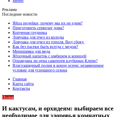
Меню
Реклама
Последние новости
Яйца индейки, почему мы их не едим?
Приготовить сервелат⁠⁠ дома?
Копченая грудинка
Ловушка для пчел из колоды
Ловушка для пчел из тополя. Вид сбоку.
Как без пасеки быть всегда с медом?
Минирамка для меда
Яблочный напиток с имбирем и корицей
Оправдана ли цена саженцев клубники Клери?
Влагозарядный полив в конце осени: незаменимое
условие для успешного сезона
Главная
Карта сайта
Контакты
Полив
И кактусам, и орхидеям: выбираем все
необходимое для здоровья комнатных