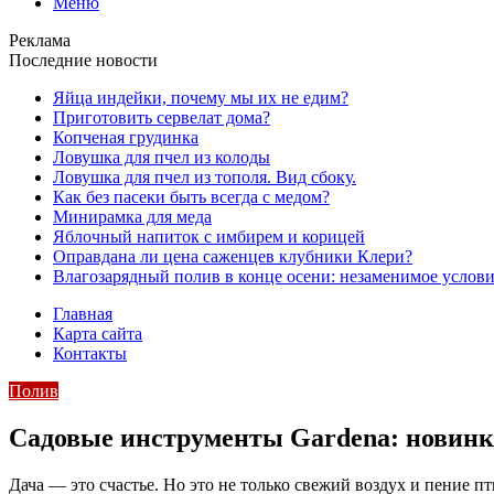
Меню
Реклама
Последние новости
Яйца индейки, почему мы их не едим?
Приготовить сервелат⁠⁠ дома?
Копченая грудинка
Ловушка для пчел из колоды
Ловушка для пчел из тополя. Вид сбоку.
Как без пасеки быть всегда с медом?
Минирамка для меда
Яблочный напиток с имбирем и корицей
Оправдана ли цена саженцев клубники Клери?
Влагозарядный полив в конце осени: незаменимое услови
Главная
Карта сайта
Контакты
Полив
Садовые инструменты Gardena: новинки
Дача — это счастье. Но это не только свежий воздух и пение пт