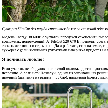
Cучкорез SlimCut без труда справится даже со сложной обрезк
Модель EnergyCut 600B с зубчатой передачей сэкономит немало
возможных повреждений. А TeleCut 520-670 B позволит срезать
таскать лестницы и стремянки. Да и работать, стоя на земле, 
сучкорез с удлиняющимися рукоятками наверняка придется ей 
Я поливать люблю!
Если участок не оборудован системой полива, адресная доставк
несложно. А если нет? Пожалуй, одним из оптимальных решен
прочный (давление на разрыв – 35 бар), надежный (конструкц