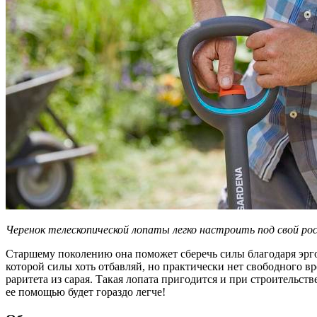
Черенок телескопической лопаты легко настроить под свой ро
Старшему поколению она поможет сберечь силы благодаря эрго
которой силы хоть отбавляй, но практически нет свободного в
раритета из сарая. Такая лопата пригодится и при строительст
ее помощью будет гораздо легче!