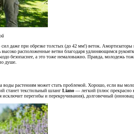
ой
 сил даже при обрезке толстых (до 42 мм!) веток. Амортизаторы
 высоко расположенные ветви благодаря удлиняющимся рукояткам
гораздо безопаснее, а это тоже немаловажно. Правда, молодежь т
по душе.
а воды растениям может стать проблемой. Хорошо, если вы молод
ий станет текстильный шланг
Liano
— легкий (плюс прекрасно к
ия исключит перегибы и перекручивания), долговечный (инновац