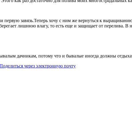
 Этого как раз достаточно для полива моих многострадальных ка
и первую завязь.Теперь хочу с ним же вернуться к выращиванию 
берегает лишнюю влагу, то есть еще и защищает от перелива. В
бывалым дачникам, потому что и бывалые иногда должны отдыхат
Поделиться через электронную почту