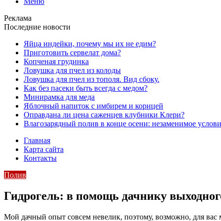
Меню
Реклама
Последние новости
Яйца индейки, почему мы их не едим?
Приготовить сервелат⁠⁠ дома?
Копченая грудинка
Ловушка для пчел из колоды
Ловушка для пчел из тополя. Вид сбоку.
Как без пасеки быть всегда с медом?
Минирамка для меда
Яблочный напиток с имбирем и корицей
Оправдана ли цена саженцев клубники Клери?
Влагозарядный полив в конце осени: незаменимое услови
Главная
Карта сайта
Контакты
Полив
Гидрогель: в помощь дачнику выходног
Мой дачный опыт совсем невелик, поэтому, возможно, для вас 