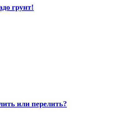
адо грунт!
олить или перелить?