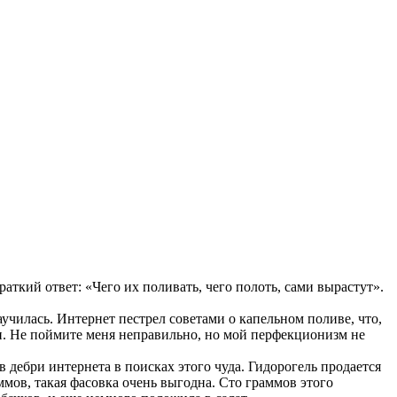
аткий ответ: «Чего их поливать, чего полоть, сами вырастут».
аучилась. Интернет пестрел советами о капельном поливе, что,
ки. Не поймите меня неправильно, но мой перфекционизм не
в дебри интернета в поисках этого чуда. Гидорогель продается
ммов, такая фасовка очень выгодна. Сто граммов этого