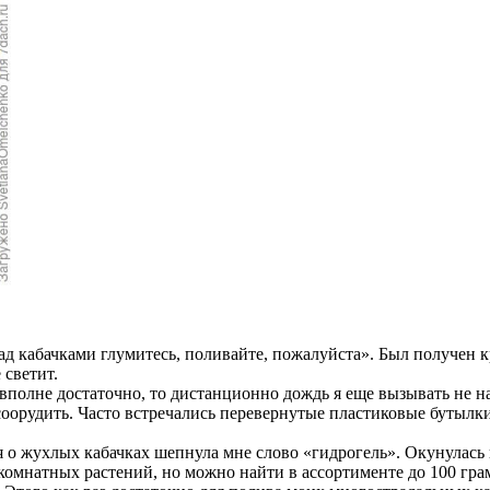
ад кабачками глумитесь, поливайте, пожалуйста». Был получен кр
 светит.
 вполне достаточно, то дистанционно дождь я еще вызывать не н
 соорудить. Часто встречались перевернутые пластиковые бутыл
я о жухлых кабачках шепнула мне слово «гидрогель». Окунулась 
 комнатных растений, но можно найти в ассортименте до 100 гра