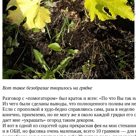
Вот такое безобразие творилось на грядке
Разговор с «помогатором» был краток и ясен: «По что Вы так н
Из чего были сделаны выводы, что полноценного полива им не
Если с прополкой я худо-бедно справляюсь сама, раза в неделю
конечно, приемлемо, но не могу же я около каждой грядки его
дает мне «украшать» огород таким декором.
И вот в одной из соцсетей одна прекрасная фея на мои стенани
и в ОБИ, но фасовка очень маленькая, всего 10 граммов — для