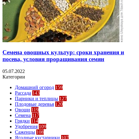
Семена овощных культур: сроки хранения и
посева, условия проращивания семян
05.07.2022
Категории
Домашний огород
159
Рассада
143
Парники и теплицы
127
Плодовые деревья
120
Овощи
119
Семена
117
Грядки
114
Удобрения
109
Саженцы
108
Ягодные кустарники
107