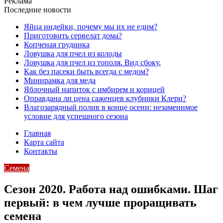
Реклама
Последние новости
Яйца индейки, почему мы их не едим?
Приготовить сервелат⁠⁠ дома?
Копченая грудинка
Ловушка для пчел из колоды
Ловушка для пчел из тополя. Вид сбоку.
Как без пасеки быть всегда с медом?
Минирамка для меда
Яблочный напиток с имбирем и корицей
Оправдана ли цена саженцев клубники Клери?
Влагозарядный полив в конце осени: незаменимое
условие для успешного сезона
Главная
Карта сайта
Контакты
Семена
Сезон 2020. Работа над ошибками. Шаг
первый: в чем лучше проращивать
семена