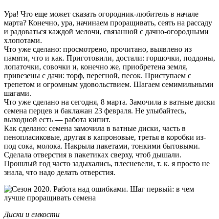
Ура! Что еще может сказать огородник-любитель в начале
марта? Конечно, ура, начинаем проращивать, сеять на рассаду
и радоваться каждой мелочи, связанной с дачно-огородными
хлопотами.
Что уже сделано: просмотрено, прочитано, выявлено из
памяти, что и как. Приготовили, достали: горшочки, поддоны,
лопаточки, совочки и, конечно же, приобретена земля,
привезены с дачи: торф, перегной, песок. Приступаем с
трепетом и огромным удовольствием. Шагаем семимильными
шагами.
Что уже сделано на сегодня, 8 марта. Замочила в ватные диски
семена перцев и баклажан 23 февраля. Не улыбайтесь,
выходной есть — работа кипит.
Как сделано: семена замочила в ватные диски, часть в
пенопласиковые, другая в капроновые, третья в коробки из-
под сока, молока. Накрыла пакетами, тонкими бытовыми.
Сделала отверстия в пакетиках сверху, чтоб дышали.
Прошлый год часто задыхались, плесневели, т. к. я просто не
знала, что надо делать отверстия.
Диски и емкости