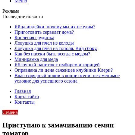
Меню
Реклама
Последние новости
Яйца индейки, почему мы их не едим?
Приготовить сервелат⁠⁠ дома?
Копченая грудинка
Ловушка для пчел из колоды
Ловушка для пчел из тополя. Вид сбоку.
Как без пасеки быть всегда с медом?
Минирамка для меда
Яблочный напиток с имбирем и корицей
Оправдана ли цена саженцев клубники Клери?
Влагозарядный полив в конце осени: незаменимое
условие для успешного сезона
Главная
Карта сайта
Контакты
Семена
Приступаю к замачиванию семян
томатов