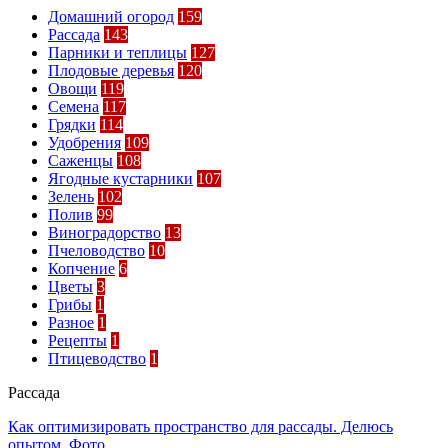
Домашний огород
159
Рассада
143
Парники и теплицы
127
Плодовые деревья
120
Овощи
119
Семена
117
Грядки
114
Удобрения
109
Саженцы
108
Ягодные кустарники
107
Зелень
102
Полив
99
Виноградорство
13
Пчеловодство
10
Копчение
6
Цветы
3
Грибы
1
Разное
1
Рецепты
1
Птицеводство
1
Рассада
Как оптимизировать пространство для рассады. Делюсь
опытом. Фото