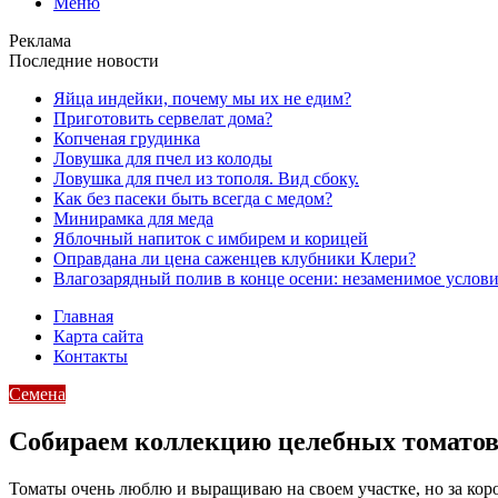
Меню
Реклама
Последние новости
Яйца индейки, почему мы их не едим?
Приготовить сервелат⁠⁠ дома?
Копченая грудинка
Ловушка для пчел из колоды
Ловушка для пчел из тополя. Вид сбоку.
Как без пасеки быть всегда с медом?
Минирамка для меда
Яблочный напиток с имбирем и корицей
Оправдана ли цена саженцев клубники Клери?
Влагозарядный полив в конце осени: незаменимое услови
Главная
Карта сайта
Контакты
Семена
Собираем коллекцию целебных томато
Томаты очень люблю и выращиваю на своем участке, но за коро