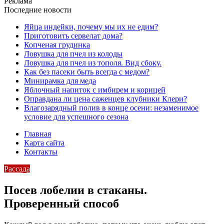
Реклама
Последние новости
Яйца индейки, почему мы их не едим?
Приготовить сервелат⁠⁠ дома?
Копченая грудинка
Ловушка для пчел из колоды
Ловушка для пчел из тополя. Вид сбоку.
Как без пасеки быть всегда с медом?
Минирамка для меда
Яблочный напиток с имбирем и корицей
Оправдана ли цена саженцев клубники Клери?
Влагозарядный полив в конце осени: незаменимое
условие для успешного сезона
Главная
Карта сайта
Контакты
Рассада
Посев лобелии в стаканы.
Проверенный способ