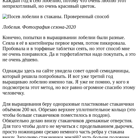
Каждый год я сею лобелию, потому что очень люблю этот
неприхотливый, но очень красивый цветок.
Лобелия. Фотография сезона-2020
Конечно, попытки в выращивании лобелии были разные.
Сеяла я её в контейнеры первое время, потом пикировала.
Пробовала и в торфяные таблетки сеять, но этот способ мне
не очень понравился. Да и торфотаблетки надо покупать, а это
не очень дёшево.
Однажды здесь на сайте увидела совет одной семидачницы,
который решила попробовать. И вот уже третий год
выращиваю лобелию именно так. Я уже не помню, у кого я
подсмотрела этот метод, но все равно огромное спасибо этому
человечку.
Для выращивания беру одноразовые пластиковые стаканчики
объёмом 200 мл. Обрезаю верхнее уплотнительное кольцо (это
чтобы больше стаканчиков поместилось в поддон).
Обязательно делаю внизу стаканчиков дренажные отверстия.
Для того чтобы долго не мучиться с проделыванием дырочек,
просто ножницами срезаю немного часть ребра у стакана
внизу. Заполняю стаканчики землёй? чуть больше половинs.