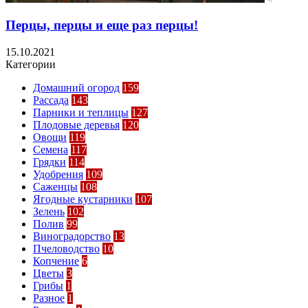
Перцы, перцы и еще раз перцы!
15.10.2021
Категории
Домашний огород
159
Рассада
143
Парники и теплицы
127
Плодовые деревья
120
Овощи
119
Семена
117
Грядки
114
Удобрения
109
Саженцы
108
Ягодные кустарники
107
Зелень
102
Полив
99
Виноградорство
13
Пчеловодство
10
Копчение
6
Цветы
3
Грибы
1
Разное
1