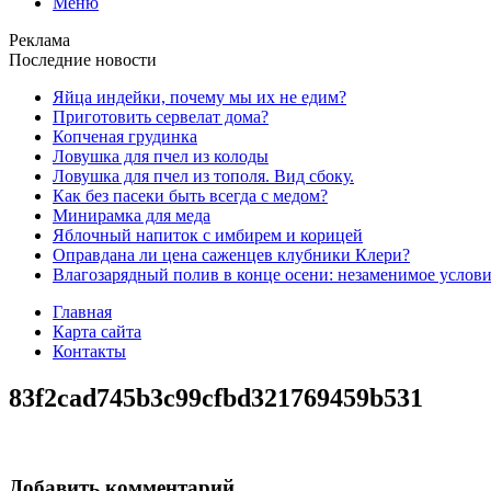
Меню
Реклама
Последние новости
Яйца индейки, почему мы их не едим?
Приготовить сервелат⁠⁠ дома?
Копченая грудинка
Ловушка для пчел из колоды
Ловушка для пчел из тополя. Вид сбоку.
Как без пасеки быть всегда с медом?
Минирамка для меда
Яблочный напиток с имбирем и корицей
Оправдана ли цена саженцев клубники Клери?
Влагозарядный полив в конце осени: незаменимое услови
Главная
Карта сайта
Контакты
83f2cad745b3c99cfbd321769459b531
Добавить комментарий