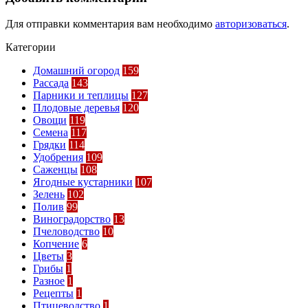
Для отправки комментария вам необходимо
авторизоваться
.
Категории
Домашний огород
159
Рассада
143
Парники и теплицы
127
Плодовые деревья
120
Овощи
119
Семена
117
Грядки
114
Удобрения
109
Саженцы
108
Ягодные кустарники
107
Зелень
102
Полив
99
Виноградорство
13
Пчеловодство
10
Копчение
6
Цветы
3
Грибы
1
Разное
1
Рецепты
1
Птицеводство
1