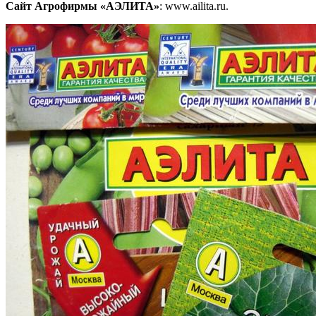
Сайт Агрофирмы «АЭЛИТА»
: www.ailita.ru.