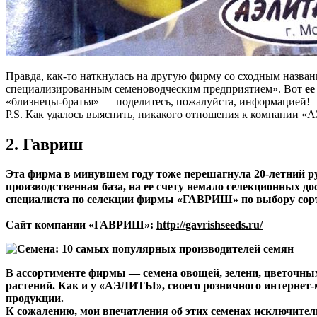
Правда, как-то наткнулась на другую фирму со сходным назва
специализированным семеноводческим предприятием». Вот
ее
«близнецы-братья» — поделитесь, пожалуйста, информацией!
P.S. Как удалось выяснить, никакого отношения к компании «
2. Гавриш
Эта фирма в минувшем году тоже перешагнула 20-летний ру
производственная база, на ее счету немало селекционных д
специалиста по селекции фирмы «ГАВРИШ» по выбору сортов
Сайт компании «ГАВРИШ»
:
http://gavrishseeds.ru/
В ассортименте фирмы — семена овощей, зелени, цветочны
растений. Как и у «АЭЛИТЫ», своего розничного интернет-
продукции.
К сожалению, мои впечатления об этих семенах исключитель