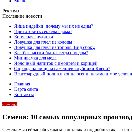
Меню
Реклама
Последние новости
Яйца индейки, почему мы их не едим?
Приготовить сервелат⁠⁠ дома?
Копченая грудинка
Ловушка для пчел из колоды
Ловушка для пчел из тополя. Вид сбоку.
Как без пасеки быть всегда с медом?
Минирамка для меда
Яблочный напиток с имбирем и корицей
Оправдана ли цена саженцев клубники Клери?
Влагозарядный полив в конце осени: незаменимое услови
Главная
Карта сайта
Контакты
Семена
Семена: 10 самых популярных произво
Семена мы сейчас обсуждаем в деталях и подробностях — сезон