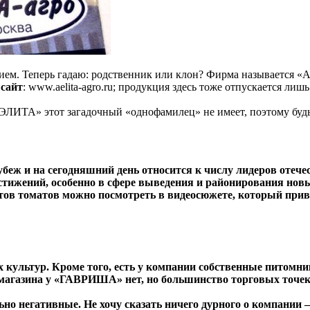
нием. Теперь гадаю: родственник или клон? Фирма называется «
 сайт
: www.aelita-agro.ru; продукция здесь тоже отпускается лиш
АЭЛИТА» этот загадочный «однофамилец» не имеет, поэтому буд
беж и на сегодняшний день относится к числу лидеров отече
остижений, особенно в сфере выведения и районирования нов
 томатов можно посмотреть в видеосюжете, который приведе
х культур. Кроме того, есть у компании собственные питом
магазина у «ГАВРИША» нет, но большинство торговых точек 
но негативные. Не хочу сказать ничего дурного о компании —