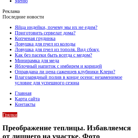
Меню
Реклама
Последние новости
Яйца индейки, почему мы их не едим?
Приготовить сервелат⁠⁠ дома?
Копченая грудинка
Ловушка для пчел из колоды
Ловушка для пчел из тополя. Вид сбоку.
Как без пасеки быть всегда с медом?
Минирамка для меда
Яблочный напиток с имбирем и корицей
Оправдана ли цена саженцев клубники Клери?
Влагозарядный полив в конце осени: незаменимое
условие для успешного сезона
Главная
Карта сайта
Контакты
Грядки
Преображение теплицы. Избавляемся
от лишнего на участке. Фото