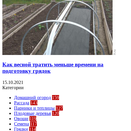
Как весной тратить меньше времени на
подготовку грядок
15.10.2021
Категории
Домашний огород
159
Рассада
143
Парники и теплицы
127
Плодовые деревья
120
Овощи
119
Семена
117
Грядки
114