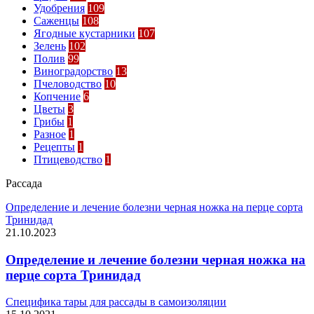
Удобрения
109
Саженцы
108
Ягодные кустарники
107
Зелень
102
Полив
99
Виноградорство
13
Пчеловодство
10
Копчение
6
Цветы
3
Грибы
1
Разное
1
Рецепты
1
Птицеводство
1
Рассада
Определение и лечение болезни черная ножка на перце сорта
Тринидад
21.10.2023
Определение и лечение болезни черная ножка на
перце сорта Тринидад
Специфика тары для рассады в самоизоляции