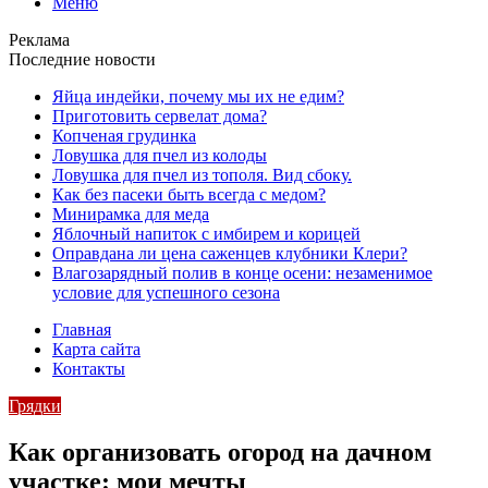
Меню
Реклама
Последние новости
Яйца индейки, почему мы их не едим?
Приготовить сервелат⁠⁠ дома?
Копченая грудинка
Ловушка для пчел из колоды
Ловушка для пчел из тополя. Вид сбоку.
Как без пасеки быть всегда с медом?
Минирамка для меда
Яблочный напиток с имбирем и корицей
Оправдана ли цена саженцев клубники Клери?
Влагозарядный полив в конце осени: незаменимое
условие для успешного сезона
Главная
Карта сайта
Контакты
Грядки
Как организовать огород на дачном
участке: мои мечты