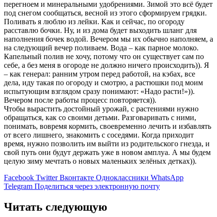
перегноем и минеральными удобрениями. Зимой это всё будет
под снегом сообщаться, весной из этого сформируем грядки.
Поливать я люблю из лейки. Как и сейчас, по огороду
расставлю бочки. Ну, и из дома будет выходить шланг для
наполнения бочек водой. Вечером мы их обычно наполняем, а
на следующий вечер поливаем. Вода – как парное молоко.
Капельный полив не хочу, потому что он существует сам по
себе, а без меня в огороде не должно ничего происходить)). Я
– как генерал: ранним утром перед работой, на кэбах, все
дела, иду такая по огороду и смотрю, а растюшки под моим
испытующим взглядом сразу понимают: «Надо расти!»)).
Вечером после работы процесс повторяется)).
Чтобы вырастить достойный урожай, с растениями нужно
обращаться, как со своими детьми. Разговаривать с ними,
понимать, вовремя кормить, своевременно лечить и избавлять
от всего лишнего, знакомить с соседями. Когда приходит
время, нужно позволить им выйти из родительского гнезда, и
свой путь они будут держать уже в новом амплуа. А мы будем
целую зиму мечтать о новых маленьких зелёных детках)).
Facebook
Twitter
Вконтакте
Одноклассники
WhatsApp
Telegram
Поделиться через электронную почту
Читать следующую