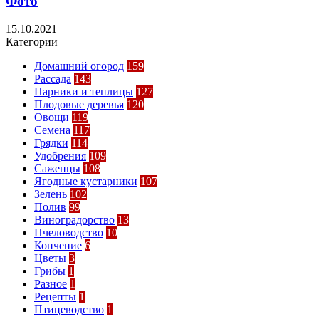
Фото
15.10.2021
Категории
Домашний огород
159
Рассада
143
Парники и теплицы
127
Плодовые деревья
120
Овощи
119
Семена
117
Грядки
114
Удобрения
109
Саженцы
108
Ягодные кустарники
107
Зелень
102
Полив
99
Виноградорство
13
Пчеловодство
10
Копчение
6
Цветы
3
Грибы
1
Разное
1
Рецепты
1
Птицеводство
1