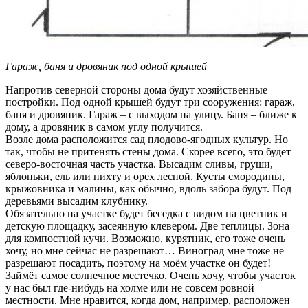
Гараж, баня и дровяник под одной крышей
Напротив северной стороны дома будут хозяйственные
постройки. Под одной крышей будут три сооружения: гараж,
баня и дровяник. Гараж – с выходом на улицу. Баня – ближе к
дому, а дровяник в самом углу получится.
Возле дома расположится сад плодово-ягодных культур. Но
так, чтобы не притенять стены дома. Скорее всего, это будет
северо-восточная часть участка. Высадим сливы, груши,
яблоньки, ель или пихту и орех лесной. Кусты смородины,
крыжовника и малины, как обычно, вдоль забора будут. Под
деревьями высадим клубнику.
Обязательно на участке будет беседка с видом на цветник и
детскую площадку, засеянную клевером. Две теплицы. Зона
для компостной кучи. Возможно, курятник, его тоже очень
хочу, но мне сейчас не разрешают… Виноград мне тоже не
разрешают посадить, поэтому на моём участке он будет!
Займёт самое солнечное местечко. Очень хочу, чтобы участок
у нас был где-нибудь на холме или не совсем ровной
местности. Мне нравится, когда дом, например, расположен