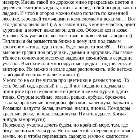
наверху. Идёшь такой по дорожке мимо прекрасных цветов и
деревьев, смотришь вдаль, вниз – а перед тобой огород, как на
ладони. И чтоб в огород можно было попасть по каменной
лесенке, заросшей тимьянами и камнеломками всякими… Вот
это здорово было бы! )) А в самом низу, в конце участка, будет
курятник, а может, даже загон для коз. Обожаю коз и козье
молоко. Как уже ясно, коз мне тоже нельзя сейчас заводить ((.
Теплицы я бы разместила ближе к дому или под самым
косогором – тогда одна стена будет закрыта землёй… Тёплые
высокие грядки под огурчики, дыньки и арбузики. Им самое
тёплое и солнечное местечко выделим где-нибудь в середине
участка. Высокие или многоярусные грядки – под зелёнку и
викторию. Их можно и возле дома расположить, ибо негоже
за ягодкой господам далече ходить)).
У кого-то на сайте читала про цветники в разных тонах. То
есть белый сад, красный и т. д. Я вот недавно подумала в
принципе про все овощные и цветочные культуры в одних
тонах. Огурцы зелёные, зелень, редьки, арбузы, брокколи.
Тыквы, оранжевые помидоры, физалис, календула, бархатцы.
Ромашка, капуста белая, цветная, лилии, пионы. Помидоры
красные, розы, перцы, гладиолусы. Ну и так далее. Когда-
нибудь заморочусь)).
Перекопку участка делать будем, по крайней мере, там, где
будут меняться культуры. Не только чтобы перевернуть пласт
земли, но и чтобы перемешать садовую землю с компостом,