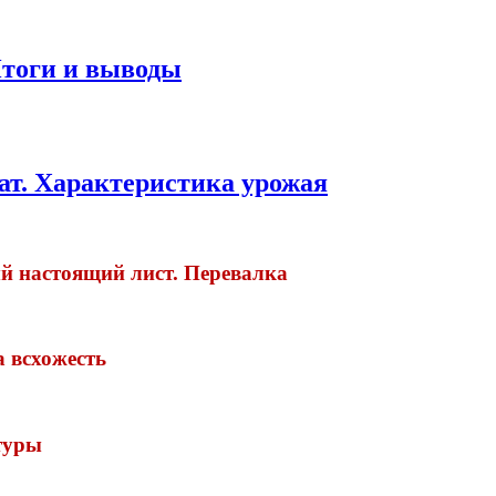
Итоги и выводы
т. Характеристика урожая
 настоящий лист. Перевалка
 всхожесть
туры