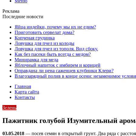
Меню
Реклама
Последние новости
Яйца индейки, почему мы их не едим?
Приготовить сервелат⁠⁠ дома?
Копченая грудинка
Ловушка для пчел из колоды
Ловушка для пчел из тополя. Вид сбоку.
Как без пасеки быть всегда с медом?
Минирамка для меда
Яблочный напиток с имбирем и корицей
Оправдана ли цена саженцев клубники Клери?
Влагозарядный полив в конце осени: незаменимое услови
Главная
Карта сайта
Контакты
Зелень
Пажитник голубой Изумительный аромат
03.05.2018
— посев семян в открытый грунт. Два ряда с рассто