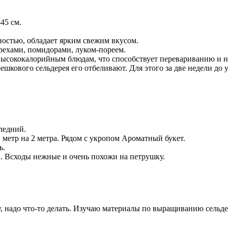
45 см.
ностью, обладает ярким свежим вкусом.
орехами, помидорами, луком-пореем.
 высококалорийным блюдам, что способствует перевариванию и н
шкового сельдерея его отбеливают. Для этого за две недели д
следний.
 метр на 2 метра. Рядом с укропом Ароматный букет.
ь.
ла. Всходы нежные и очень похожи на петрушку.
ку, надо что-то делать. Изучаю материалы по выращиванию сельде