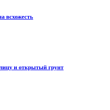
на всхожесть
плицу и открытый грунт