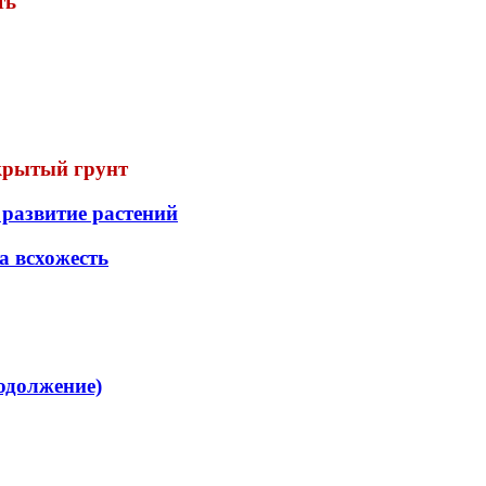
ть
ткрытый грунт
развитие растений
а всхожесть
родолжение)