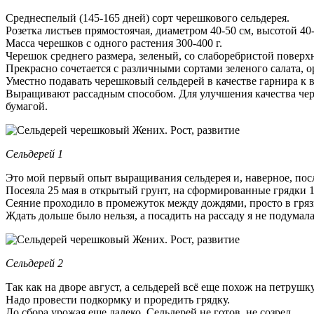
Среднеспелый (145-165 дней) сорт черешкового сельдерея.
Розетка листьев прямостоячая, диаметром 40-50 см, высотой 40-
Масса черешков с одного растения 300-400 г.
Черешок среднего размера, зеленый, со слаборебристой поверх
Прекрасно сочетается с различными сортами зеленого салата, 
Уместно подавать черешковый сельдерей в качестве гарнира к
Выращивают рассадным способом. Для улучшения качества чере
бумагой.
Сельдерей 1
Это мой первый опыт выращивания сельдерея и, наверное, по
Посеяла 25 мая в открытый грунт, на сформированные грядки 1
Сеяние проходило в промежуток между дождями, просто в гряз
Ждать дольше было нельзя, а посадить на рассаду я не подума
Сельдерей 2
Так как на дворе август, а сельдерей всё еще похож на петруш
Надо провести подкормку и проредить грядку.
До сбора урожая еще далеко. Сельдерей не готов, не созрел.