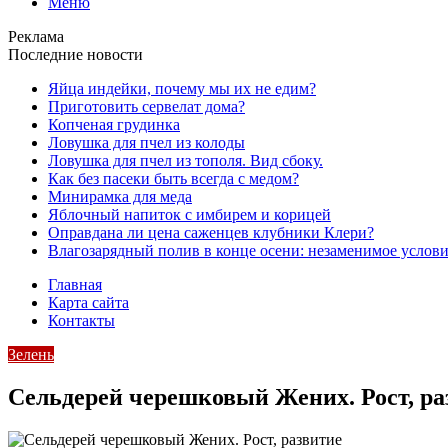
Меню
Реклама
Последние новости
Яйца индейки, почему мы их не едим?
Приготовить сервелат⁠⁠ дома?
Копченая грудинка
Ловушка для пчел из колоды
Ловушка для пчел из тополя. Вид сбоку.
Как без пасеки быть всегда с медом?
Минирамка для меда
Яблочный напиток с имбирем и корицей
Оправдана ли цена саженцев клубники Клери?
Влагозарядный полив в конце осени: незаменимое услови
Главная
Карта сайта
Контакты
Зелень
Сельдерей черешковый Жених. Рост, ра