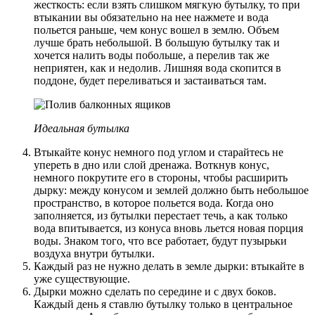
жесткость: если взять слишком мягкую бутылку, то при
втыкании вы обязательно на нее нажмете и вода
польется раньше, чем конус вошел в землю. Объем
лучше брать небольшой. В большую бутылку так и
хочется налить воды побольше, а перелив так же
неприятен, как и недолив. Лишняя вода скопится в
поддоне, будет переливаться и застаиваться там.
Идеальная бутылка
Втыкайте конус немного под углом и старайтесь не
упереть в дно или слой дренажа. Воткнув конус,
немного покрутите его в стороны, чтобы расширить
дырку: между конусом и землей должно быть небольшое
пространство, в которое польется вода. Когда оно
заполняется, из бутылки перестает течь, а как только
вода впитывается, из конуса вновь льется новая порция
воды. Знаком того, что все работает, будут пузырьки
воздуха внутри бутылки.
Каждый раз не нужно делать в земле дырки: втыкайте в
уже существующие.
Дырки можно сделать по середине и с двух боков.
Каждый день я ставлю бутылку только в центральное