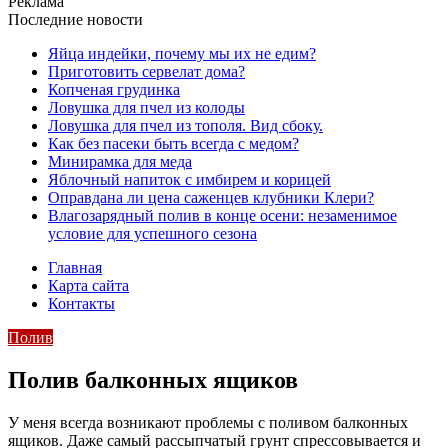
Реклама
Последние новости
Яйца индейки, почему мы их не едим?
Приготовить сервелат⁠⁠ дома?
Копченая грудинка
Ловушка для пчел из колоды
Ловушка для пчел из тополя. Вид сбоку.
Как без пасеки быть всегда с медом?
Минирамка для меда
Яблочный напиток с имбирем и корицей
Оправдана ли цена саженцев клубники Клери?
Влагозарядный полив в конце осени: незаменимое
условие для успешного сезона
Главная
Карта сайта
Контакты
Полив
Полив балконных ящиков
У меня всегда возникают проблемы с поливом балконных
ящиков. Даже самый рассыпчатый грунт спрессовывается и