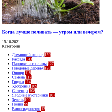
Когда лучше поливать — утром или вечером?
15.10.2021
Категории
Домашний огород
159
Рассада
143
Парники и теплицы
127
Плодовые деревья
120
Овощи
119
Семена
117
Грядки
114
Удобрения
109
Саженцы
108
Ягодные кустарники
107
Зелень
102
Полив
99
Виноградорство
13