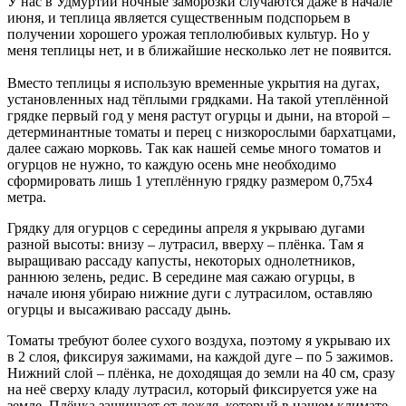
У нас в Удмуртии ночные заморозки случаются даже в начале
июня, и теплица является существенным подспорьем в
получении хорошего урожая теплолюбивых культур. Но у
меня теплицы нет, и в ближайшие несколько лет не появится.
Вместо теплицы я использую временные укрытия на дугах,
установленных над тёплыми грядками. На такой утеплённой
грядке первый год у меня растут огурцы и дыни, на второй –
детерминантные томаты и перец с низкорослыми бархатцами,
далее сажаю морковь. Так как нашей семье много томатов и
огурцов не нужно, то каждую осень мне необходимо
сформировать лишь 1 утеплённую грядку размером 0,75х4
метра.
Грядку для огурцов с середины апреля я укрываю дугами
разной высоты: внизу – лутрасил, вверху – плёнка. Там я
выращиваю рассаду капусты, некоторых однолетников,
раннюю зелень, редис. В середине мая сажаю огурцы, в
начале июня убираю нижние дуги с лутрасилом, оставляю
огурцы и высаживаю рассаду дынь.
Томаты требуют более сухого воздуха, поэтому я укрываю их
в 2 слоя, фиксируя зажимами, на каждой дуге – по 5 зажимов.
Нижний слой – плёнка, не доходящая до земли на 40 см, сразу
на неё сверху кладу лутрасил, который фиксируется уже на
земле. Плёнка защищает от дождя, который в нашем климате