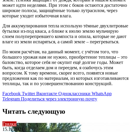
может идти неделями. При этом с боков остаются достаточно
широкие полосы, защищённые только лутрасилом, через
которые уходит избыточная влага.
Для аккумулирования тепла использую тёмные двухлитровые
бутылки из-под кваса, а ближе к июлю землю мульчирую
слоем полуперепревшего компоста и опила, которые не дают
влаге из земли испаряться, а самой земле – перегреваться.
По моим расчётам, на данный момент, с учётом того, что
большого урожая нам не нужно, приобретение теплицы – это
баловство, которое себя не окупит ещё долгие годы. Может
быть, когда отделаем дом и переедем, я озабочусь этим
вопросом. К тому времени, скорее всего, появятся новые
предложения как по материалам, из которых изготавливаются
теплицы, так и по усовершенствованию конструкций.
Facebook
Twitter
Вконтакте
Одноклассники
WhatsApp
Telegram
Поделиться через электронную почту
Читать следующую
Грядки
15.10.2021