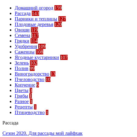
Домашний огород
159
Рассада
143
Парники и теплицы
127
Плодовые деревья
120
Овощи
119
Семена
117
Грядки
114
Удобрения
109
Саженцы
108
Ягодные кустарники
107
Зелень
102
Полив
99
Виноградорство
13
Пчеловодство
10
Копчение
6
Цветы
3
Грибы
1
Разное
1
Рецепты
1
Птицеводство
1
Рассада
Сезон 2020. Для рассады мой лайфхак