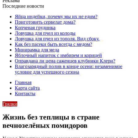
Реклама
Последние новости
Яйца индейки, почему мы их не едим?
Приготовить сервелат⁠⁠ дома?
Копченая грудинка
Ловушка для пчел из колоды
Ловушка для пчел из тополя. Вид сбоку.
Как без пасеки быть всегда с медом?
Минирамка для меда
Яблочный напиток с имбирем и корицей
Оправдана ли цена саженцев клубники Клери?
Влагозарядный полив в конце осени: незаменимое
условие для успешного сезона
Главная
Карта сайта
Контакты
Грядки
Жизнь без теплицы в стране
вечнозелёных помидоров