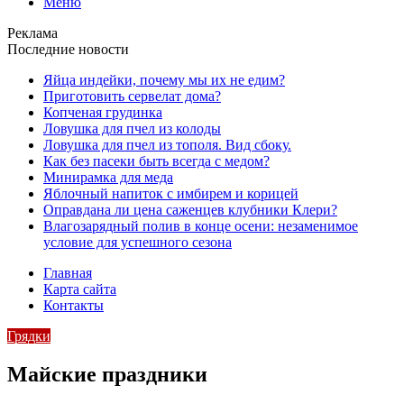
Меню
Реклама
Последние новости
Яйца индейки, почему мы их не едим?
Приготовить сервелат⁠⁠ дома?
Копченая грудинка
Ловушка для пчел из колоды
Ловушка для пчел из тополя. Вид сбоку.
Как без пасеки быть всегда с медом?
Минирамка для меда
Яблочный напиток с имбирем и корицей
Оправдана ли цена саженцев клубники Клери?
Влагозарядный полив в конце осени: незаменимое
условие для успешного сезона
Главная
Карта сайта
Контакты
Грядки
Майские праздники