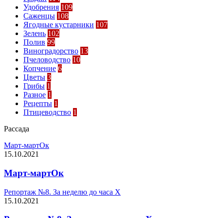
Удобрения
109
Саженцы
108
Ягодные кустарники
107
Зелень
102
Полив
99
Виноградорство
13
Пчеловодство
10
Копчение
6
Цветы
3
Грибы
1
Разное
1
Рецепты
1
Птицеводство
1
Рассада
Март-мартОк
15.10.2021
Март-мартОк
Репортаж №8. За неделю до часа Х
15.10.2021