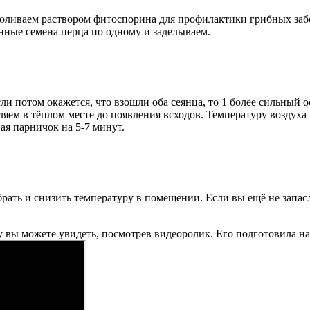
ливаем раствором фитоспорина для профилактики грибных забо
нные семена перца по одному и заделываем.
ли потом окажется, что взошли оба сеянца, то 1 более сильный 
яем в тёплом месте до появления всходов. Температуру воздух
ая парничок на 5-7 минут.
рать и снизить температуру в помещении. Если вы ещё не запас
у вы можете увидеть, посмотрев видеоролик. Его подготовила на