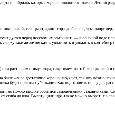
сорта и гибриды, которые хорошо плодоносят даже в Ленинградс
 пикировкой, сеянцы страдают гораздо больше, чем, например, 
омендуется перед посевом их замачивать — в обычной воде или 
ь сверху такими же дисками, увлажнить и уложить в контейнер 
) или раствором стимулятора, накрываем контейнер крышкой и о
ена баклажанов достаточно хорошо набухают, так что можно начи
рняка будет полезна публикация Как подготовить почву для расс
ады, но можно вполне обойтись самодельными стаканчиками. Сн
м от сгиба до шва. Высоту цилиндра также можно выбрать по св