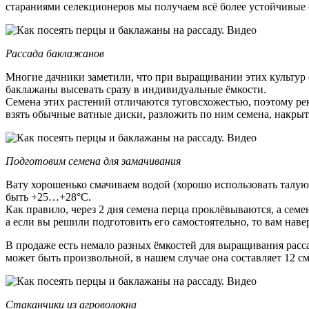
стараниями селекционеров мы получаем всё более устойчивые 
Рассада баклажанов
Многие дачники заметили, что при выращивании этих культур с
баклажаны высевать сразу в индивидуальные ёмкости.
Семена этих растений отличаются туговсхожестью, поэтому рек
взять обычные ватные диски, разложить по ним семена, накрыт
Подготовим семена для замачивания
Вату хорошенько смачиваем водой (хорошо использовать талую
быть +25…+28°С.
Как правило, через 2 дня семена перца проклёвываются, а сем
а если вы решили подготовить его самостоятельно, то вам наве
В продаже есть немало разных ёмкостей для выращивания расс
может быть произвольной, в нашем случае она составляет 12 с
Стаканчики из агроволокна