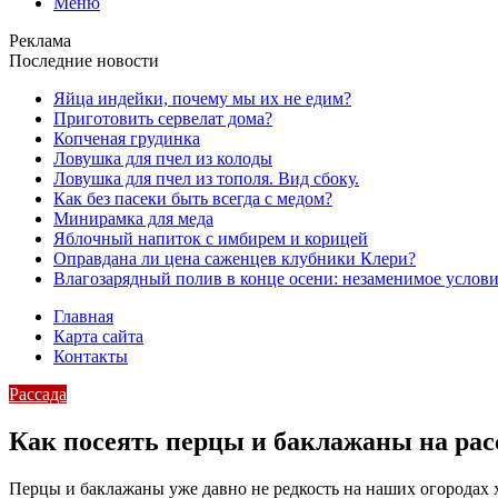
Меню
Реклама
Последние новости
Яйца индейки, почему мы их не едим?
Приготовить сервелат⁠⁠ дома?
Копченая грудинка
Ловушка для пчел из колоды
Ловушка для пчел из тополя. Вид сбоку.
Как без пасеки быть всегда с медом?
Минирамка для меда
Яблочный напиток с имбирем и корицей
Оправдана ли цена саженцев клубники Клери?
Влагозарядный полив в конце осени: незаменимое услови
Главная
Карта сайта
Контакты
Рассада
Как посеять перцы и баклажаны на рас
Перцы и баклажаны уже давно не редкость на наших огородах 