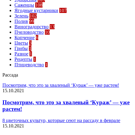
Саженцы
108
Ягодные кустарники
107
Зелень
102
Полив
99
Виноградорство
13
Пчеловодство
10
Копчение
6
Цветы
3
Грибы
1
Разное
1
Рецепты
1
Птицеводство
1
Рассада
Посмотрим, что это за хваленый ‘Кyраж’ — уже растем!
15.10.2021
Посмотрим, что это за хваленый ‘Кyраж’ — уже
растем!
8 цветочных культур, которые сеют на рассаду в феврале
15.10.2021