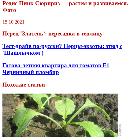
Редис Пинк Сюрприз — растем и развиваемся.
Фото
15.10.2021
Перец ‘Златень’: пересадка в теплицу
Тест-драйв по-русски? Перцы-экзоты: этюд с
'Шашлычком')
Готова летняя квартира для томатов F1
Черничный пломбир
Похожие статьи