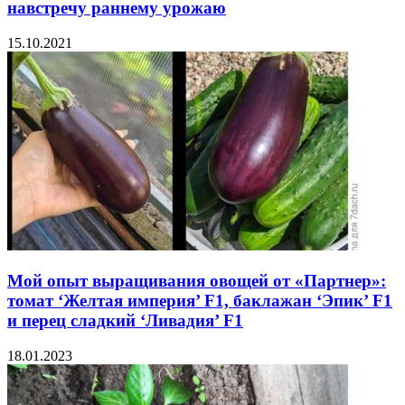
навстречу раннему урожаю
15.10.2021
Мой опыт выращивания овощей от «Партнер»:
томат ‘Желтая империя’ F1, баклажан ‘Эпик’ F1
и перец сладкий ‘Ливадия’ F1
18.01.2023