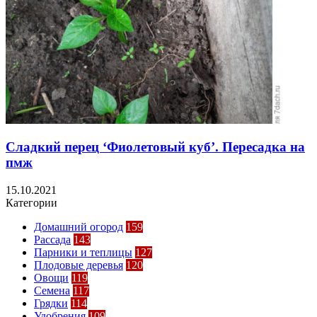
Сладкий перец ‘Фиолетовый куб’. Пересадка на
пмж
15.10.2021
Категории
Домашний огород
159
Рассада
143
Парники и теплицы
127
Плодовые деревья
120
Овощи
119
Семена
117
Грядки
114
Удобрения
109