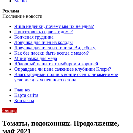
Меню
Реклама
Последние новости
Яйца индейки, почему мы их не едим?
Приготовить сервелат⁠⁠ дома?
Копченая грудинка
Ловушка для пчел из колоды
Ловушка для пчел из тополя. Вид сбоку.
Как без пасеки быть всегда с медом?
Минирамка для меда
Яблочный напиток с имбирем и корицей
Оправдана ли цена саженцев клубники Клери?
Влагозарядный полив в конце осени: незаменимое
условие для успешного сезона
Главная
Карта сайта
Контакты
Овощи
Томаты, подоконник. Продолжение,
май 2021