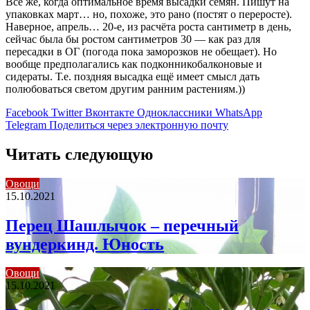
Всё же, когда оптимальное время высадки семян. Пишут на
упаковках март… но, похоже, это рано (постят о переросте).
Наверное, апрель… 20-е, из расчёта роста сантиметр в день,
сейчас была бы ростом сантиметров 30 — как раз для
пересадки в ОГ (погода пока заморозков не обещает). Но
вообще предполагались как подконникобалконовые и
сидераты. Т.е. поздняя высадка ещё имеет смысл дать
полюбоваться светом другим ранним растениям.))
Facebook
Twitter
Вконтакте
Одноклассники
WhatsApp
Telegram
Поделиться через электронную почту
Читать следующую
Овощи
15.10.2021
Перец Шашлычок – перечный
вундеркинд. Юность
Овощи
15.10.2021