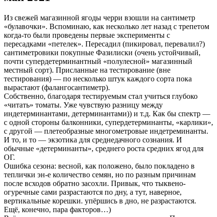
Из свежей магазинной ягоды черри взошли на сантиметр
«булавочки». Вспоминаю, как несколько лет назад с трепетом
когда-то были проведены первые эксперименты с
пересадками «петелек». Пересадил (пикировал, перевалил?)
сантиметровики покупные Фазилиски (очень устойчивый,
почти супердетерминантный «полулесной» магазинный
местный сорт). Присланные на тестирование (вне
тестирования) — по несколько штук каждого сорта пока
вырастают (фалангосантиметр).
Собственно, благодаря тестируемым стал учиться глубоко
«читать» томаты. Уже чувствую разницу между
индетерминантами, детерминантами)) и т.д. Как бы спектр —
с одной стороны балконники, супердетерминанты, «карлики»,
с другой — плетеобразные многометровые индетреминанты.
И то, и то — экзотика для среднедачного сознания. И
обычные «детерминанты», среднего роста средних ягод для
ОГ.
Ошибка сезона: весной, как положено, было покладено в
теплички эн-е количество семян, но по разным причинам
после всходов обратно засохли. Привык, что тыквено-
огуречные сами разрастаются по дну, а тут, наверное,
вертикальные корешки. упёршись в дно, не разрастаются.
Ещё, конечно, пара факторов…)