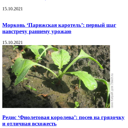
15.10.2021
Морковь ‘Парижская каротель’: первый шаг
навстречу раннему урожаю
15.10.2021
Редис ‘Фиолетовая королева’: посев на грядочку
и отличная всхожесть