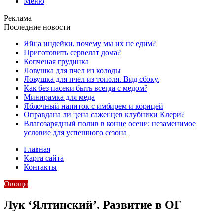
Меню
Реклама
Последние новости
Яйца индейки, почему мы их не едим?
Приготовить сервелат⁠⁠ дома?
Копченая грудинка
Ловушка для пчел из колоды
Ловушка для пчел из тополя. Вид сбоку.
Как без пасеки быть всегда с медом?
Минирамка для меда
Яблочный напиток с имбирем и корицей
Оправдана ли цена саженцев клубники Клери?
Влагозарядный полив в конце осени: незаменимое
условие для успешного сезона
Главная
Карта сайта
Контакты
Овощи
Лук ‘Ялтинский’. Развитие в ОГ