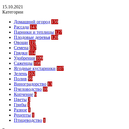
15.10.2021
Категории
Домашний огород
159
Рассада
143
Парники и теплицы
127
Плодовые деревья
120
Овощи
119
Семена
117
Грядки
114
Удобрения
109
Саженцы
108
Ягодные кустарники
107
Зелень
102
Полив
99
Виноградорство
13
Пчеловодство
10
Копчение
6
Цветы
3
Грибы
1
Разное
1
Рецепты
1
Птицеводство
1