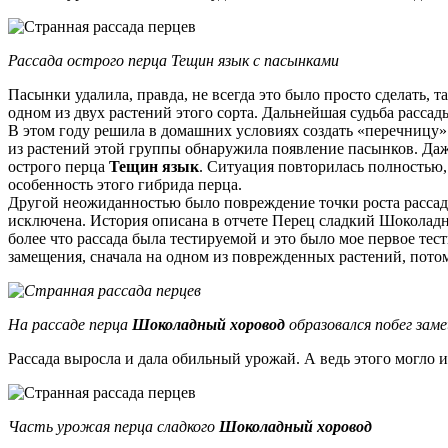
Рассада острого перца Тещин язык с пасынками
Пасынки удалила, правда, не всегда это было просто сделать, 
одном из двух растений этого сорта. Дальнейшая судьба рассад
В этом году решила в домашних условиях создать «перечницу» и
из растений этой группы обнаружила появление пасынков. Даж
острого перца
Тещин язык
. Ситуация повторилась полностью,
особенность этого гибрида перца.
Другой неожиданностью было повреждение точки роста рассад
исключена. История описана в отчете Перец сладкий Шоколадны
более что рассада была тестируемой и это было мое первое те
замещения, сначала на одном из поврежденных растений, потом
На рассаде перца
Шоколадный хоровод
образовался побег зам
Рассада выросла и дала обильный урожай. А ведь этого могло и
Часть урожая перца сладкого
Шоколадный хоровод