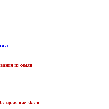
оял
вания из семян
ботирование. Фото