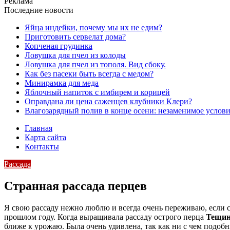
Реклама
Последние новости
Яйца индейки, почему мы их не едим?
Приготовить сервелат⁠⁠ дома?
Копченая грудинка
Ловушка для пчел из колоды
Ловушка для пчел из тополя. Вид сбоку.
Как без пасеки быть всегда с медом?
Минирамка для меда
Яблочный напиток с имбирем и корицей
Оправдана ли цена саженцев клубники Клери?
Влагозарядный полив в конце осени: незаменимое услови
Главная
Карта сайта
Контакты
Рассада
Странная рассада перцев
Я свою рассаду нежно люблю и всегда очень переживаю, если с
прошлом году. Когда выращивала рассаду острого перца
Тещин
ближе к урожаю. Была очень удивлена, так как ни с чем подоб