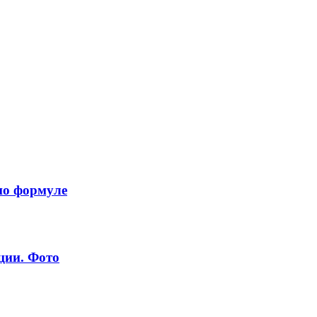
по формуле
ции. Фото