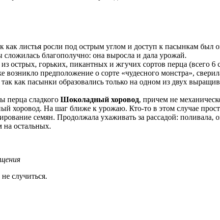
так как листья росли под острым углом и доступ к пасынкам был 
ы сложилась благополучно: она выросла и дала урожай.
з острых, горьких, пикантных и жгучих сортов перца (всего 6 с
е возникло предположение о сорте «чудесного монстра», свери
 так как пасынки образовались только на одном из двух выращив
ы перца сладкого
Шоколадный хоровод
, причем не механическо
й хоровод. На шаг ближе к урожаю. Кто-то в этом случае прост
стирование семян. Продолжала ухаживать за рассадой: поливала,
 на остальных.
ещения
 не случиться.