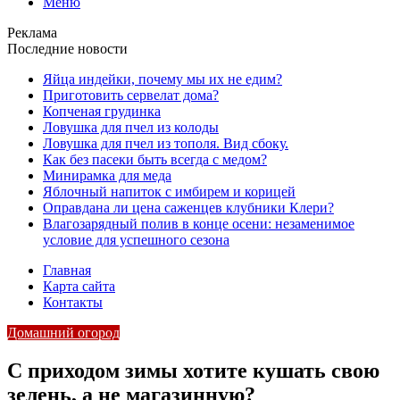
Меню
Реклама
Последние новости
Яйца индейки, почему мы их не едим?
Приготовить сервелат⁠⁠ дома?
Копченая грудинка
Ловушка для пчел из колоды
Ловушка для пчел из тополя. Вид сбоку.
Как без пасеки быть всегда с медом?
Минирамка для меда
Яблочный напиток с имбирем и корицей
Оправдана ли цена саженцев клубники Клери?
Влагозарядный полив в конце осени: незаменимое
условие для успешного сезона
Главная
Карта сайта
Контакты
Домашний огород
С приходом зимы хотите кушать свою
зелень, а не магазинную?