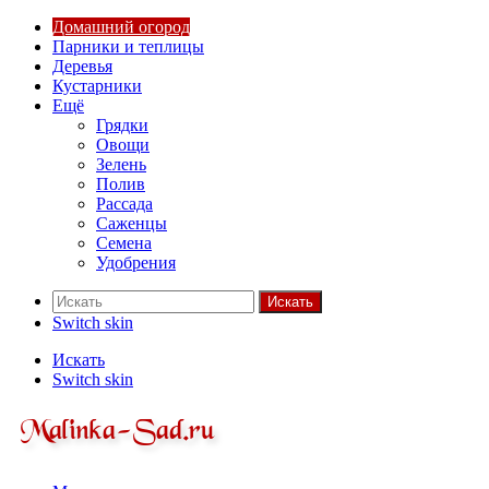
Домашний огород
Парники и теплицы
Деревья
Кустарники
Ещё
Грядки
Овощи
Зелень
Полив
Рассада
Саженцы
Семена
Удобрения
Искать
Switch skin
Искать
Switch skin