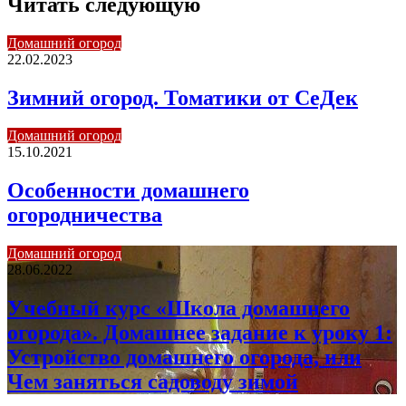
Читать следующую
Домашний огород
22.02.2023
Зимний огород. Томатики от СеДек
Домашний огород
15.10.2021
Особенности домашнего
огородничества
Домашний огород
28.06.2022
Учебный курс «Школа домашнего
огорода». Домашнее задание к уроку 1:
Устройство домашнего огорода, или
Чем заняться садоводу зимой