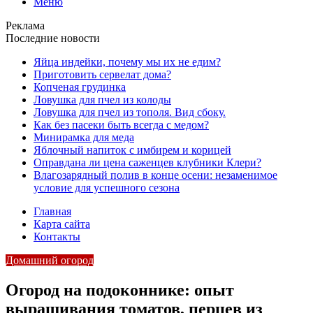
Меню
Реклама
Последние новости
Яйца индейки, почему мы их не едим?
Приготовить сервелат⁠⁠ дома?
Копченая грудинка
Ловушка для пчел из колоды
Ловушка для пчел из тополя. Вид сбоку.
Как без пасеки быть всегда с медом?
Минирамка для меда
Яблочный напиток с имбирем и корицей
Оправдана ли цена саженцев клубники Клери?
Влагозарядный полив в конце осени: незаменимое
условие для успешного сезона
Главная
Карта сайта
Контакты
Домашний огород
Огород на подоконнике: опыт
выращивания томатов, перцев из