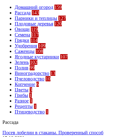
Домашний огород
159
Рассада
143
Парники и теплицы
127
Плодовые деревья
120
Овощи
119
Семена
117
Грядки
114
Удобрения
109
Саженцы
108
Ягодные кустарники
107
Зелень
102
Полив
99
Виноградорство
13
Пчеловодство
10
Копчение
6
Цветы
3
Грибы
1
Разное
1
Рецепты
1
Птицеводство
1
Рассада
Посев лобелии в стаканы. Проверенный способ