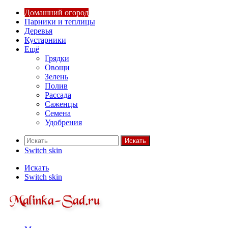
Домашний огород
Парники и теплицы
Деревья
Кустарники
Ещё
Грядки
Овощи
Зелень
Полив
Рассада
Саженцы
Семена
Удобрения
Искать
Switch skin
Искать
Switch skin