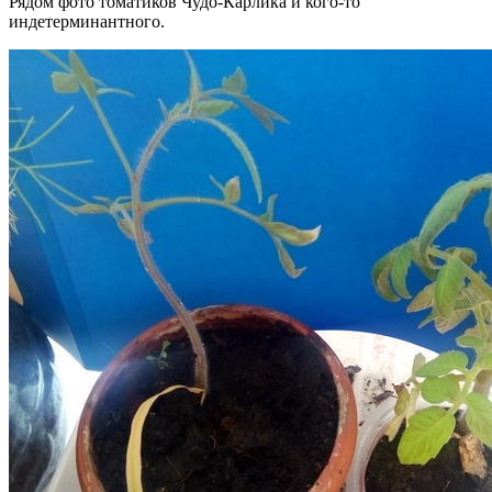
Рядом фото томатиков Чудо-Карлика и кого-то
индетерминантного.