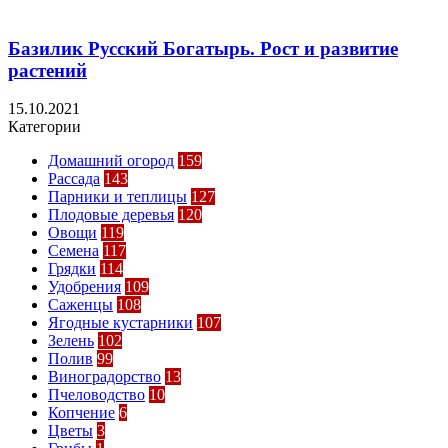
Базилик Русский Богатырь. Рост и развитие
растений
15.10.2021
Категории
Домашний огород
159
Рассада
143
Парники и теплицы
127
Плодовые деревья
120
Овощи
119
Семена
117
Грядки
114
Удобрения
109
Саженцы
108
Ягодные кустарники
107
Зелень
102
Полив
99
Виноградорство
13
Пчеловодство
10
Копчение
6
Цветы
3