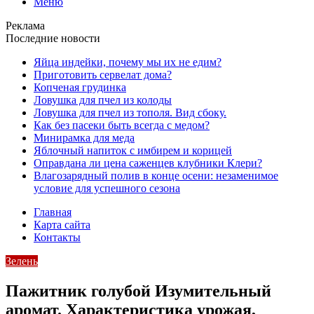
Меню
Реклама
Последние новости
Яйца индейки, почему мы их не едим?
Приготовить сервелат⁠⁠ дома?
Копченая грудинка
Ловушка для пчел из колоды
Ловушка для пчел из тополя. Вид сбоку.
Как без пасеки быть всегда с медом?
Минирамка для меда
Яблочный напиток с имбирем и корицей
Оправдана ли цена саженцев клубники Клери?
Влагозарядный полив в конце осени: незаменимое
условие для успешного сезона
Главная
Карта сайта
Контакты
Зелень
Пажитник голубой Изумительный
аромат. Характеристика урожая,