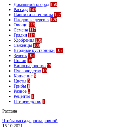
Домашний огород
159
Рассада
143
Парники и теплицы
127
Плодовые деревья
120
Овощи
119
Семена
117
Грядки
114
Удобрения
109
Саженцы
108
Ягодные кустарники
107
Зелень
102
Полив
99
Виноградорство
13
Пчеловодство
10
Копчение
6
Цветы
3
Грибы
1
Разное
1
Рецепты
1
Птицеводство
1
Рассада
Чтобы рассада росла ровной
15.10.2021