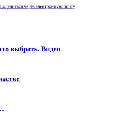
Поделиться через электронную почту
то выбрать. Видео
частке
й…