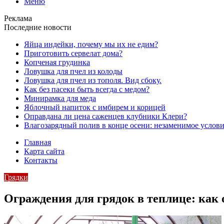
Меню
Реклама
Последние новости
Яйца индейки, почему мы их не едим?
Приготовить сервелат⁠⁠ дома?
Копченая грудинка
Ловушка для пчел из колоды
Ловушка для пчел из тополя. Вид сбоку.
Как без пасеки быть всегда с медом?
Минирамка для меда
Яблочный напиток с имбирем и корицей
Оправдана ли цена саженцев клубники Клери?
Влагозарядный полив в конце осени: незаменимое услови
Главная
Карта сайта
Контакты
Грядки
Ограждения для грядок в теплице: как 