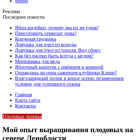
Меню
Реклама
Последние новости
Яйца индейки, почему мы их не едим?
Приготовить сервелат⁠⁠ дома?
Копченая грудинка
Ловушка для пчел из колоды
Ловушка для пчел из тополя. Вид сбоку.
Как без пасеки быть всегда с медом?
Минирамка для меда
Яблочный напиток с имбирем и корицей
Оправдана ли цена саженцев клубники Клери?
Влагозарядный полив в конце осени: незаменимое
условие для успешного сезона
Главная
Карта сайта
Контакты
Плодовые деревья
Мой опыт выращивания плодовых на
севере Ленобласти