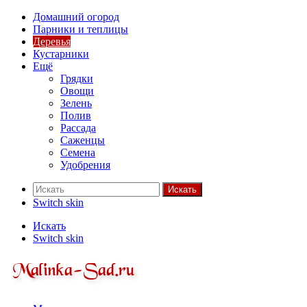
Домашний огород
Парники и теплицы
Деревья
Кустарники
Ещё
Грядки
Овощи
Зелень
Полив
Рассада
Саженцы
Семена
Удобрения
Искать
Switch skin
Искать
Switch skin