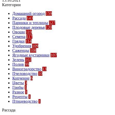
15.10.2021
Категории
Домашний огород
159
Рассада
143
Парники и теплицы
127
Плодовые деревья
120
Овощи
119
Семена
117
Грядки
114
Удобрения
109
Саженцы
108
Ягодные кустарники
107
Зелень
102
Полив
99
Виноградорство
13
Пчеловодство
10
Копчение
6
Цветы
3
Грибы
1
Разное
1
Рецепты
1
Птицеводство
1
Рассада