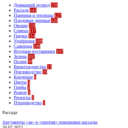
Домашний огород
159
Рассада
143
Парники и теплицы
127
Плодовые деревья
120
Овощи
119
Семена
117
Грядки
114
Удобрения
109
Саженцы
108
Ягодные кустарники
107
Зелень
102
Полив
99
Виноградорство
13
Пчеловодство
10
Копчение
6
Цветы
3
Грибы
1
Разное
1
Рецепты
1
Птицеводство
1
Рассада
Аргументы «за» и «против» пикировки рассады
26.07.2022