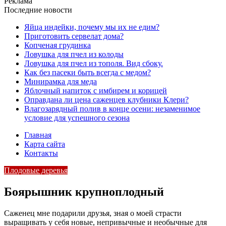
Реклама
Последние новости
Яйца индейки, почему мы их не едим?
Приготовить сервелат⁠⁠ дома?
Копченая грудинка
Ловушка для пчел из колоды
Ловушка для пчел из тополя. Вид сбоку.
Как без пасеки быть всегда с медом?
Минирамка для меда
Яблочный напиток с имбирем и корицей
Оправдана ли цена саженцев клубники Клери?
Влагозарядный полив в конце осени: незаменимое
условие для успешного сезона
Главная
Карта сайта
Контакты
Плодовые деревья
Боярышник крупноплодный
Саженец мне подарили друзья, зная о моей страсти
выращивать у себя новые, непривычные и необычные для