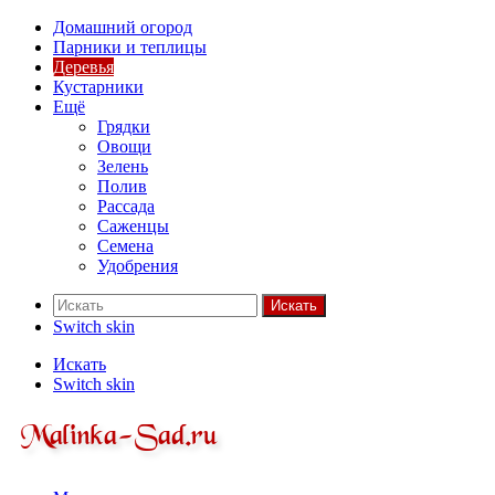
Домашний огород
Парники и теплицы
Деревья
Кустарники
Ещё
Грядки
Овощи
Зелень
Полив
Рассада
Саженцы
Семена
Удобрения
Искать
Switch skin
Искать
Switch skin