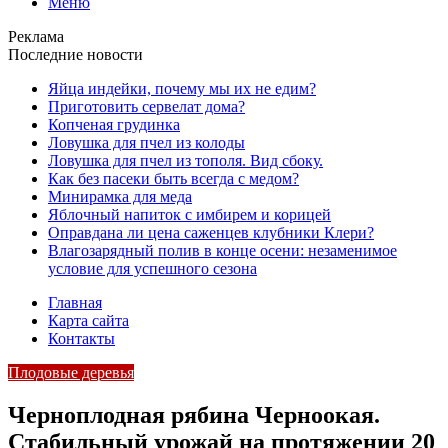
Меню
Реклама
Последние новости
Яйца индейки, почему мы их не едим?
Приготовить сервелат⁠⁠ дома?
Копченая грудинка
Ловушка для пчел из колоды
Ловушка для пчел из тополя. Вид сбоку.
Как без пасеки быть всегда с медом?
Минирамка для меда
Яблочный напиток с имбирем и корицей
Оправдана ли цена саженцев клубники Клери?
Влагозарядный полив в конце осени: незаменимое
условие для успешного сезона
Главная
Карта сайта
Контакты
Плодовые деревья
Черноплодная рябина Черноокая.
Стабильный урожай на протяжении 20