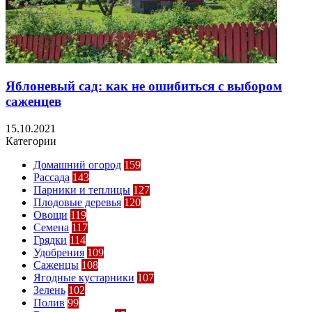
Яблоневый сад: как не ошибиться с выбором
саженцев
15.10.2021
Категории
Домашний огород
159
Рассада
143
Парники и теплицы
127
Плодовые деревья
120
Овощи
119
Семена
117
Грядки
114
Удобрения
109
Саженцы
108
Ягодные кустарники
107
Зелень
102
Полив
99