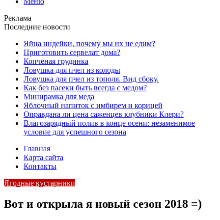
Меню
Реклама
Последние новости
Яйца индейки, почему мы их не едим?
Приготовить сервелат⁠⁠ дома?
Копченая грудинка
Ловушка для пчел из колоды
Ловушка для пчел из тополя. Вид сбоку.
Как без пасеки быть всегда с медом?
Минирамка для меда
Яблочный напиток с имбирем и корицей
Оправдана ли цена саженцев клубники Клери?
Влагозарядный полив в конце осени: незаменимое
условие для успешного сезона
Главная
Карта сайта
Контакты
Ягодные кустарники
Вот и открыла я новый сезон 2018 =)