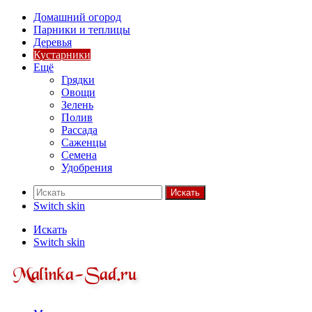
Домашний огород
Парники и теплицы
Деревья
Кустарники
Ещё
Грядки
Овощи
Зелень
Полив
Рассада
Саженцы
Семена
Удобрения
Искать
Switch skin
Искать
Switch skin