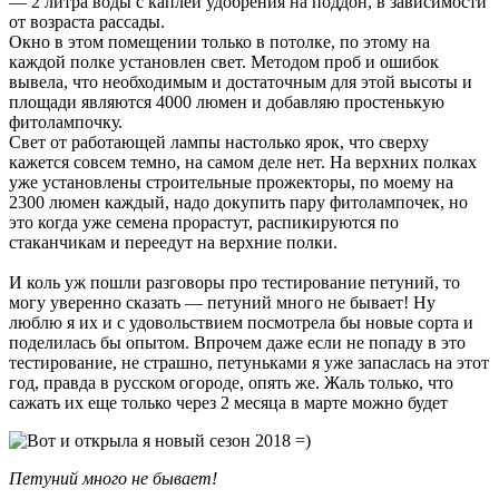
— 2 литра воды с каплей удобрения на поддон, в зависимости
от возраста рассады.
Окно в этом помещении только в потолке, по этому на
каждой полке установлен свет. Методом проб и ошибок
вывела, что необходимым и достаточным для этой высоты и
площади являются 4000 люмен и добавляю простенькую
фитолампочку.
Свет от работающей лампы настолько ярок, что сверху
кажется совсем темно, на самом деле нет. На верхних полках
уже установлены строительные прожекторы, по моему на
2300 люмен каждый, надо докупить пару фитолампочек, но
это когда уже семена прорастут, распикируются по
стаканчикам и переедут на верхние полки.
И коль уж пошли разговоры про тестирование петуний, то
могу уверенно сказать — петуний много не бывает! Ну
люблю я их и с удовольствием посмотрела бы новые сорта и
поделилась бы опытом. Впрочем даже если не попаду в это
тестирование, не страшно, петуньками я уже запаслась на этот
год, правда в русском огороде, опять же. Жаль только, что
сажать их еще только через 2 месяца в марте можно будет
Петуний много не бывает!