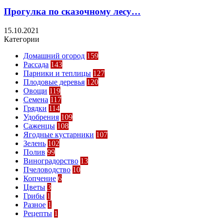
Прогулка по сказочному лесу…
15.10.2021
Категории
Домашний огород
159
Рассада
143
Парники и теплицы
127
Плодовые деревья
120
Овощи
119
Семена
117
Грядки
114
Удобрения
109
Саженцы
108
Ягодные кустарники
107
Зелень
102
Полив
99
Виноградорство
13
Пчеловодство
10
Копчение
6
Цветы
3
Грибы
1
Разное
1
Рецепты
1