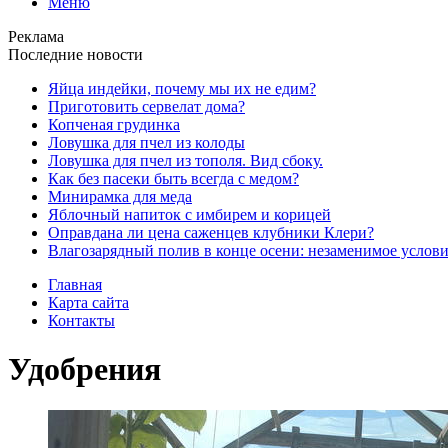
Меню
Реклама
Последние новости
Яйца индейки, почему мы их не едим?
Приготовить сервелат⁠⁠ дома?
Копченая грудинка
Ловушка для пчел из колоды
Ловушка для пчел из тополя. Вид сбоку.
Как без пасеки быть всегда с медом?
Минирамка для меда
Яблочный напиток с имбирем и корицей
Оправдана ли цена саженцев клубники Клери?
Влагозарядный полив в конце осени: незаменимое услови
Главная
Карта сайта
Контакты
Удобрения