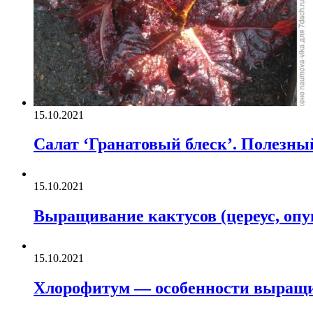
15.10.2021
Салат ‘Гранатовый блеск’. Полезны
15.10.2021
Выращивание кактусов (цереус, опу
15.10.2021
Хлорофитум — особенности выращив