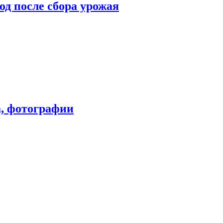
од после сбора урожая
а, фотографии