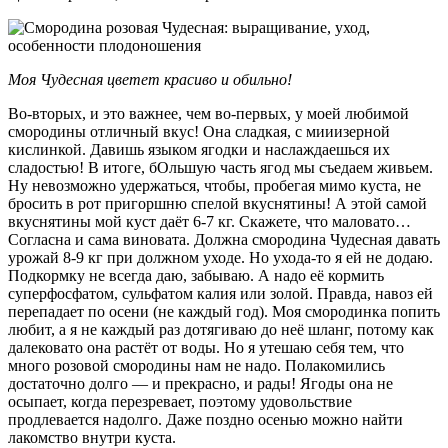
Моя Чудесная цветет красиво и обильно!
Во-вторых, и это важнее, чем во-первых, у моей любимой
смородины отличный вкус! Она сладкая, с мииизерной
кислинкой. Давишь языком ягодки и наслаждаешься их
сладостью! В итоге, бОльшую часть ягод мы съедаем живьем.
Ну невозможно удержаться, чтобы, пробегая мимо куста, не
бросить в рот пригоршню спелой вкуснятины! А этой самой
вкуснятины мой куст даёт 6-7 кг. Скажете, что маловато…
Согласна и сама виновата. Должна смородина Чудесная давать
урожай 8-9 кг при должном уходе. Но ухода-то я ей не додаю.
Подкормку не всегда даю, забываю. А надо её кормить
суперфосфатом, сульфатом калия или золой. Правда, навоз ей
перепадает по осени (не каждый год). Моя смородинка попить
любит, а я не каждый раз дотягиваю до неё шланг, потому как
далековато она растёт от воды. Но я утешаю себя тем, что
много розовой смородины нам не надо. Полакомились
достаточно долго — и прекрасно, и рады! Ягоды она не
осыпает, когда перезревает, поэтому удовольствие
продлевается надолго. Даже поздно осенью можно найти
лакомство внутри куста.