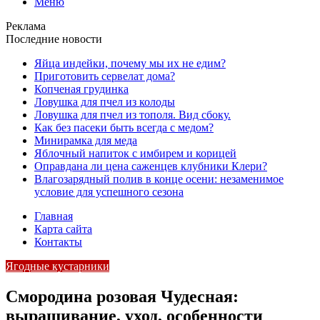
Меню
Реклама
Последние новости
Яйца индейки, почему мы их не едим?
Приготовить сервелат⁠⁠ дома?
Копченая грудинка
Ловушка для пчел из колоды
Ловушка для пчел из тополя. Вид сбоку.
Как без пасеки быть всегда с медом?
Минирамка для меда
Яблочный напиток с имбирем и корицей
Оправдана ли цена саженцев клубники Клери?
Влагозарядный полив в конце осени: незаменимое
условие для успешного сезона
Главная
Карта сайта
Контакты
Ягодные кустарники
Смородина розовая Чудесная:
выращивание, уход, особенности