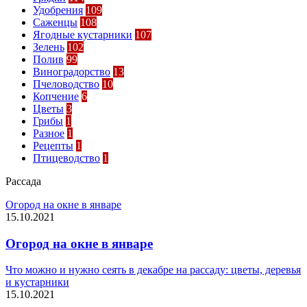
Удобрения
109
Саженцы
108
Ягодные кустарники
107
Зелень
102
Полив
99
Виноградорство
13
Пчеловодство
10
Копчение
6
Цветы
3
Грибы
1
Разное
1
Рецепты
1
Птицеводство
1
Рассада
Огород на окне в январе
15.10.2021
Огород на окне в январе
Что можно и нужно сеять в декабре на рассаду: цветы, деревья
и кустарники
15.10.2021