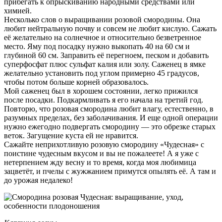
прибегать к опрыскиванию народными средствами или
химией.
Несколько слов о выращивании розовой смородины. Она
любит нейтральную почву и совсем не любит кислую. Сажать
её желательно на солнечное и относительно безветренное
место. Яму под посадку нужно выкопать 40 на 60 см и
глубиной 60 см. Заправить её перегноем, песком и добавить
суперфосфат плюс сульфат калия или золу. Саженец в ямке
желательно установить под углом примерно 45 градусов,
чтобы потом больше корней образовалось.
Мой саженец был в хорошем состоянии, легко прижился
после посадки. Подкармливать я его начала на третий год.
Повторю, что розовая смородина любит влагу, естественно, в
разумных пределах, без заболачивания. И еще одной операции
нужно ежегодно подвергать смородину — это обрезке старых
веток. Загущение куста ей не нравится.
Сажайте неприхотливую розовую смородину «Чудесная» с
поистине чудесным вкусом и вы не пожалеете! А я уже с
нетерпением жду весну и то время, когда моя любимица
зацветёт, и пчелы с жужжанием примутся опылять её. А там и
до урожая недалеко!