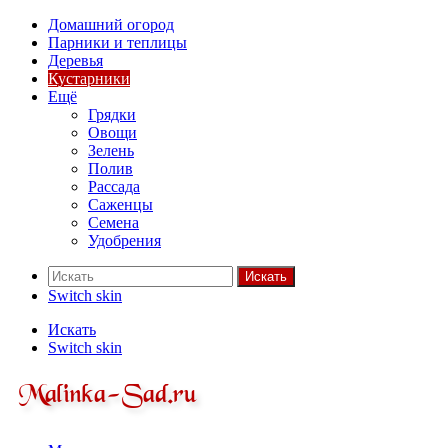
Домашний огород
Парники и теплицы
Деревья
Кустарники
Ещё
Грядки
Овощи
Зелень
Полив
Рассада
Саженцы
Семена
Удобрения
Искать
Switch skin
Искать
Switch skin