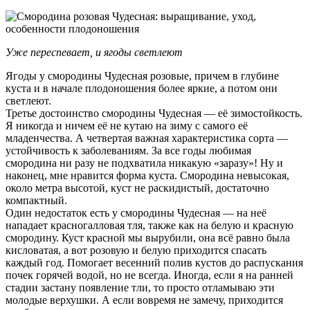
Уже переспевает, и ягоды светлеют
Ягоды у смородины Чудесная розовые, причем в глубине
куста и в начале плодоношения более яркие, а потом они
светлеют.
Третье достоинство смородины Чудесная — её зимостойкость.
Я никогда и ничем её не кутаю на зиму с самого её
младенчества. А четвертая важная характеристика сорта —
устойчивость к заболеваниям. За все годы любимая
смородина ни разу не подхватила никакую «заразу»! Ну и
наконец, мне нравится форма куста. Смородина невысокая,
около метра высотой, куст не раскидистый, достаточно
компактный.
Один недостаток есть у смородины Чудесная — на неё
нападает красногалловая тля, также как на белую и красную
смородину. Куст красной мы вырубили, она всё равно была
кисловатая, а вот розовую и белую приходится спасать
каждый год. Помогает весенний полив кустов до распускания
почек горячей водой, но не всегда. Иногда, если я на ранней
стадии застану появление тли, то просто отламываю эти
молодые верхушки. А если вовремя не замечу, приходится