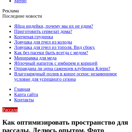
Меню
Реклама
Последние новости
Яйца индейки, почему мы их не едим?
Приготовить сервелат⁠⁠ дома?
Копченая грудинка
Ловушка для пчел из колоды
Ловушка для пчел из тополя. Вид сбоку.
Как без пасеки быть всегда с медом?
Минирамка для меда
Яблочный напиток с имбирем и корицей
Оправдана ли цена саженцев клубники Клери?
Влагозарядный полив в конце осени: незаменимое
условие для успешного сезона
Главная
Карта сайта
Контакты
Рассада
Как оптимизировать пространство для
рассады. Делюсь опытом. Фото