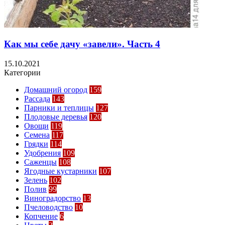
Как мы себе дачу «завели». Часть 4
15.10.2021
Категории
Домашний огород
159
Рассада
143
Парники и теплицы
127
Плодовые деревья
120
Овощи
119
Семена
117
Грядки
114
Удобрения
109
Саженцы
108
Ягодные кустарники
107
Зелень
102
Полив
99
Виноградорство
13
Пчеловодство
10
Копчение
6