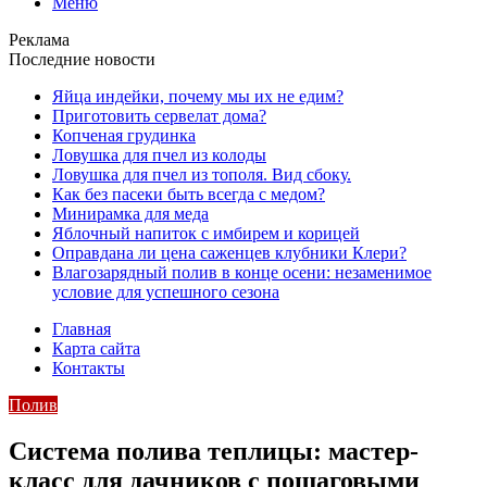
Меню
Реклама
Последние новости
Яйца индейки, почему мы их не едим?
Приготовить сервелат⁠⁠ дома?
Копченая грудинка
Ловушка для пчел из колоды
Ловушка для пчел из тополя. Вид сбоку.
Как без пасеки быть всегда с медом?
Минирамка для меда
Яблочный напиток с имбирем и корицей
Оправдана ли цена саженцев клубники Клери?
Влагозарядный полив в конце осени: незаменимое
условие для успешного сезона
Главная
Карта сайта
Контакты
Полив
Система полива теплицы: мастер-
класс для дачников с пошаговыми