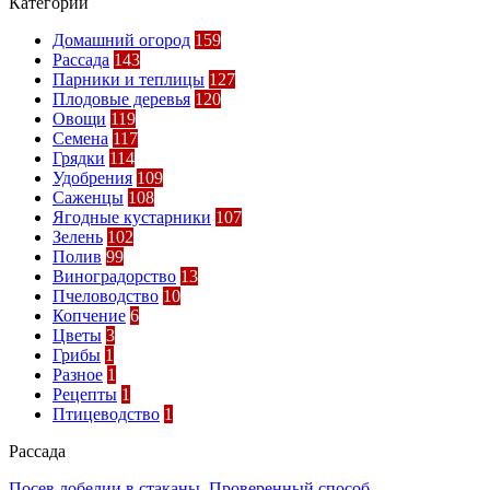
Категории
Домашний огород
159
Рассада
143
Парники и теплицы
127
Плодовые деревья
120
Овощи
119
Семена
117
Грядки
114
Удобрения
109
Саженцы
108
Ягодные кустарники
107
Зелень
102
Полив
99
Виноградорство
13
Пчеловодство
10
Копчение
6
Цветы
3
Грибы
1
Разное
1
Рецепты
1
Птицеводство
1
Рассада
Посев лобелии в стаканы. Проверенный способ