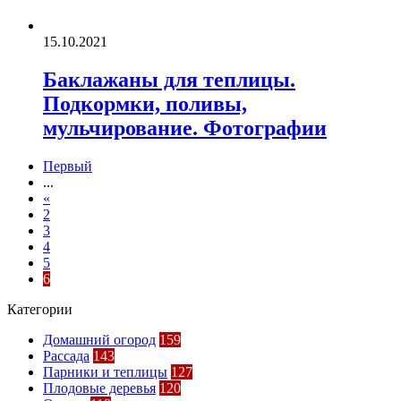
15.10.2021
Баклажаны для теплицы.
Подкормки, поливы,
мульчирование. Фотографии
Первый
...
«
2
3
4
5
6
Категории
Домашний огород
159
Рассада
143
Парники и теплицы
127
Плодовые деревья
120