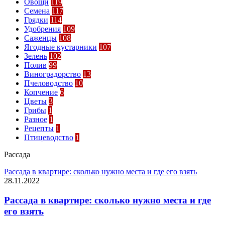
Овощи
119
Семена
117
Грядки
114
Удобрения
109
Саженцы
108
Ягодные кустарники
107
Зелень
102
Полив
99
Виноградорство
13
Пчеловодство
10
Копчение
6
Цветы
3
Грибы
1
Разное
1
Рецепты
1
Птицеводство
1
Рассада
Рассада в квартире: сколько нужно места и где его взять
28.11.2022
Рассада в квартире: сколько нужно места и где
его взять