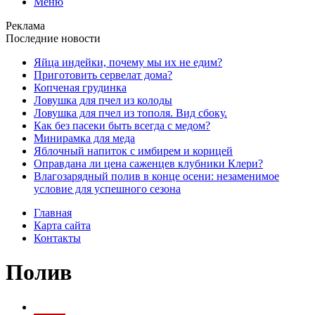
Меню
Реклама
Последние новости
Яйца индейки, почему мы их не едим?
Приготовить сервелат⁠⁠ дома?
Копченая грудинка
Ловушка для пчел из колоды
Ловушка для пчел из тополя. Вид сбоку.
Как без пасеки быть всегда с медом?
Минирамка для меда
Яблочный напиток с имбирем и корицей
Оправдана ли цена саженцев клубники Клери?
Влагозарядный полив в конце осени: незаменимое
условие для успешного сезона
Главная
Карта сайта
Контакты
Полив