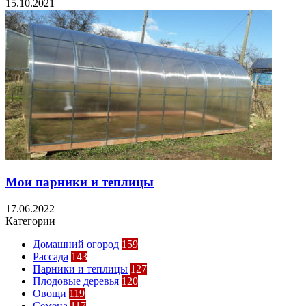
15.10.2021
Мои парники и теплицы
17.06.2022
Категории
Домашний огород
159
Рассада
143
Парники и теплицы
127
Плодовые деревья
120
Овощи
119
Семена
117