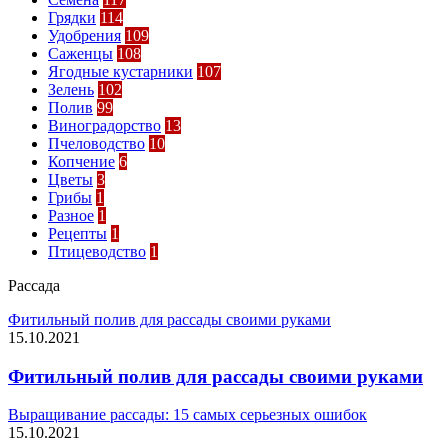
Грядки
114
Удобрения
109
Саженцы
108
Ягодные кустарники
107
Зелень
102
Полив
99
Виноградорство
13
Пчеловодство
10
Копчение
6
Цветы
3
Грибы
1
Разное
1
Рецепты
1
Птицеводство
1
Рассада
Фитильный полив для рассады своими руками
15.10.2021
Фитильный полив для рассады своими руками
Выращивание рассады: 15 самых серьезных ошибок
15.10.2021