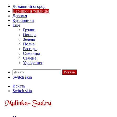
Домашний огород
Парники и теплицы
Деревья
Кустарники
Ещё
Грядки
Овощи
Зелень
Полив
Рассада
Саженцы
Семена
Удобрения
Искать
Switch skin
Искать
Switch skin