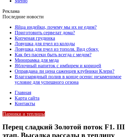
Меню
Реклама
Последние новости
Яйца индейки, почему мы их не едим?
Приготовить сервелат⁠⁠ дома?
Копченая грудинка
Ловушка для пчел из колоды
Ловушка для пчел из тополя. Вид сбоку.
Как без пасеки быть всегда с медом?
Минирамка для меда
Яблочный напиток с имбирем и корицей
Оправдана ли цена саженцев клубники Клери?
Влагозарядный полив в конце осени: незаменимое
условие для успешного сезона
Главная
Карта сайта
Контакты
Парники и теплицы
Перец сладкий Золотой поток F1. III
этап. Высадка рассады в теплицу