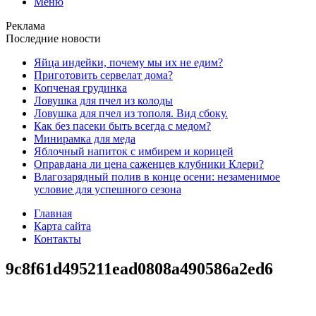
Меню
Реклама
Последние новости
Яйца индейки, почему мы их не едим?
Приготовить сервелат⁠⁠ дома?
Копченая грудинка
Ловушка для пчел из колоды
Ловушка для пчел из тополя. Вид сбоку.
Как без пасеки быть всегда с медом?
Минирамка для меда
Яблочный напиток с имбирем и корицей
Оправдана ли цена саженцев клубники Клери?
Влагозарядный полив в конце осени: незаменимое
условие для успешного сезона
Главная
Карта сайта
Контакты
9c8f61d495211ead0808a490586a2ed6