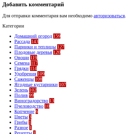
Добавить комментарий
Для отправки комментария вам необходимо
авторизоваться
.
Категории
Домашний огород
159
Рассада
143
Парники и теплицы
127
Плодовые деревья
120
Овощи
119
Семена
117
Грядки
114
Удобрения
109
Саженцы
108
Ягодные кустарники
107
Зелень
102
Полив
99
Виноградорство
13
Пчеловодство
10
Копчение
6
Цветы
3
Грибы
1
Разное
1
Рецепты
1