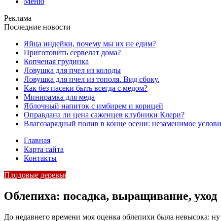
Меню
Реклама
Последние новости
Яйца индейки, почему мы их не едим?
Приготовить сервелат⁠⁠ дома?
Копченая грудинка
Ловушка для пчел из колоды
Ловушка для пчел из тополя. Вид сбоку.
Как без пасеки быть всегда с медом?
Минирамка для меда
Яблочный напиток с имбирем и корицей
Оправдана ли цена саженцев клубники Клери?
Влагозарядный полив в конце осени: незаменимое услови
Главная
Карта сайта
Контакты
Плодовые деревья
Облепиха: посадка, выращивание, уход
До недавнего времени моя оценка облепихи была невысока: ну 