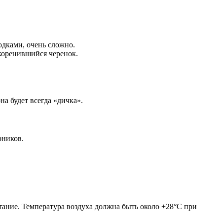
водками, очень сложно.
укоренившийся черенок.
а будет всегда «дичка».
рников.
тание. Температура воздуха должна быть около +28°С при