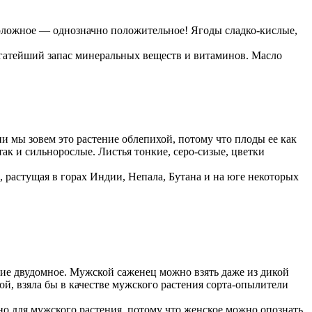
положное — однозначно положительное! Ягоды сладко-кислые,
огатейший запас минеральных веществ и витаминов. Масло
и мы зовем это растение облепихой, потому что плоды ее как
так и сильнорослые. Листья тонкие, серо-сизые, цветки
, растущая в горах Индии, Непала, Бутана и на юге некоторых
ние двудомное. Мужской саженец можно взять даже из дикой
ой, взяла бы в качестве мужского растения сорта-опылители
но для мужского растения, потому что женское можно опознать