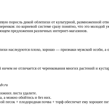
рневую поросль дикой облепихи от культурной, размноженной от
еренков: по корневой системе сразу понятно, что это молодой 
ающем предложения различных интернет-магазинов.
ихи наследуются плохо, хорошо — признаки мужской особи, а он
 ничем не отличается от черенкования многих растений и куста
dv.ru
нижних листа удалите.
, а можно обойтись и без них.
ой песок + плодородная почва + торф обеспечат ему хорошее пи