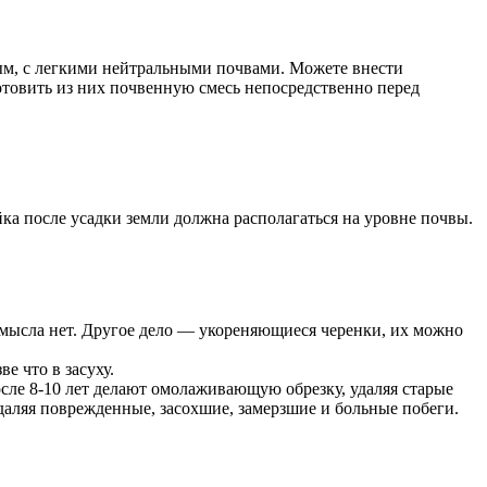
ным, с легкими нейтральными почвами. Можете внести
отовить из них почвенную смесь непосредственно перед
ка после усадки земли должна располагаться на уровне почвы.
смысла нет. Другое дело — укореняющиеся черенки, их можно
е что в засуху.
осле 8-10 лет делают омолаживающую обрезку, удаляя старые
удаляя поврежденные, засохшие, замерзшие и больные побеги.