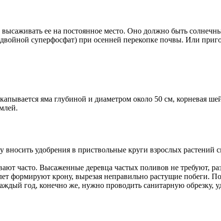
у высаживать ее на постоянное место. Оно должно быть солнеч
(двойной суперфосфат) при осенней перекопке почвы. Или приг
апывается яма глубиной и диаметром около 50 см, корневая шей
млей.
му вносить удобрения в приствольные круги взрослых растений 
ают часто. Высаженные деревца частых поливов не требуют, разв
 лет формируют крону, вырезая неправильно растущие побеги. П
каждый год, конечно же, нужно проводить санитарную обрезку, 