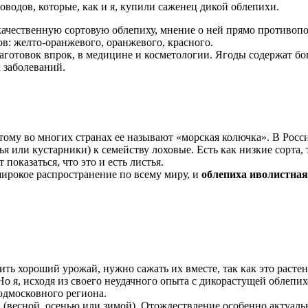
оводов, которые, как и я, купили саженец дикой облепихи.
 качественную сортовую облепиху, мнение о ней прямо противо
ов: желто-оранжевого, оранжевого, красного.
аготовок впрок, в медицине и косметологии. Ягоды содержат б
 заболеваний.
ому во многих странах ее называют «морская колючка». В Росси
я или кустарники) к семейству лоховые. Есть как низкие сорта, 
показаться, что это и есть листья.
ирокое распространение по всему миру, и
облепиха иволистная
ть хороший урожай, нужно сажать их вместе, так как это расте
о я, исходя из своего неудачного опыта с дикорастущей облепих
одмосковного региона.
в (весной, осенью или зимой). Отождествление особенно актуаль