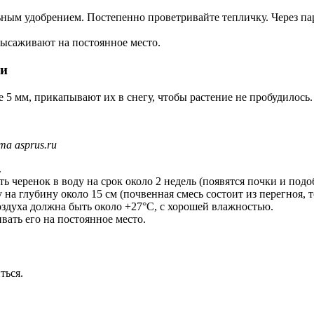
ным удобрением. Постепенно проветривайте тепличку. Через п
высаживают на постоянное место.
ми
5 мм, прикапывают их в снегу, чтобы растение не пробудилось.
а asprus.ru
.
 черенок в воду на срок около 2 недель (появятся почки и подо
а глубину около 15 см (почвенная смесь состоит из перегноя, то
здуха должна быть около +27°С, с хорошей влажностью.
вать его на постоянное место.
ться.