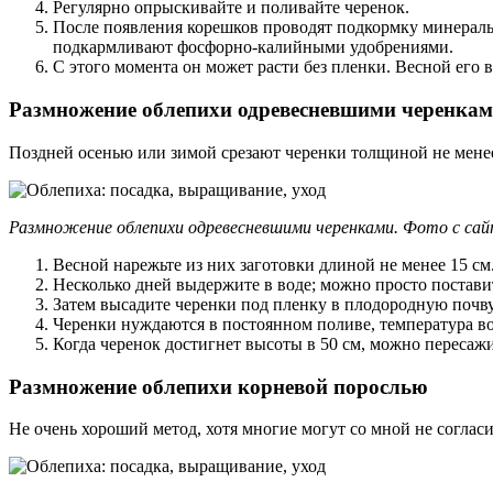
Регулярно опрыскивайте и поливайте черенок.
После появления корешков проводят подкормку минераль
подкармливают фосфорно-калийными удобрениями.
С этого момента он может расти без пленки. Весной его 
Размножение облепихи одревесневшими черенка
Поздней осенью или зимой срезают черенки толщиной не менее 
Размножение облепихи одревесневшими черенками. Фото с сайт
Весной нарежьте из них заготовки длиной не менее 15 см
Несколько дней выдержите в воде; можно просто поставить
Затем высадите черенки под пленку в плодородную почву н
Черенки нуждаются в постоянном поливе, температура во
Когда черенок достигнет высоты в 50 см, можно пересажи
Размножение облепихи корневой порослью
Не очень хороший метод, хотя многие могут со мной не согласи