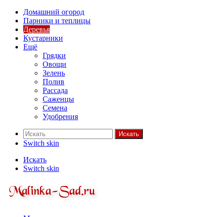
Домашний огород
Парники и теплицы
Деревья
Кустарники
Ещё
Грядки
Овощи
Зелень
Полив
Рассада
Саженцы
Семена
Удобрения
Искать
Switch skin
Искать
Switch skin