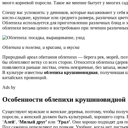
много корневой поросли. Такое же мнение бытует у многих сад
Спешу вас успокоить: у дачников, которые высаживают у себя
кисло-сладкие, крупные или среднего размера, различных цвет
Облепиха используется для приготовлении различных блюд и з
облепихи весьма ценно и востребовано при лечении различных
Облепиха и полезна, и красива, и вкусна
Природный ареал обитания облепихи — берега рек, морей, поэт
бы облепляют ветку со всех сторон. Относится облепиха (деревь
появляются раньше листвы, очень невзрачные, без запаха, может 
В культуре известны
облепиха крушиновидная
, получившая ш
китайских провинций.
Ads by
Особенности облепихи крушиновидной
Существуют мужские и женские деревья, поэтому, чтобы получи
поросли, а женский должен быть культурный, хорошего сорта. Н
‘
Алей
‘, ‘
Милый друг’
или ‘
Урал’
. Они хорошо подходят для п
Пол саженца определяют по почкам. Удобнее, когда нет листье