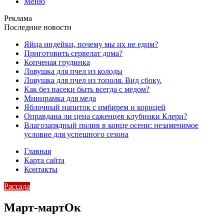
Меню
Реклама
Последние новости
Яйца индейки, почему мы их не едим?
Приготовить сервелат⁠⁠ дома?
Копченая грудинка
Ловушка для пчел из колоды
Ловушка для пчел из тополя. Вид сбоку.
Как без пасеки быть всегда с медом?
Минирамка для меда
Яблочный напиток с имбирем и корицей
Оправдана ли цена саженцев клубники Клери?
Влагозарядный полив в конце осени: незаменимое
условие для успешного сезона
Главная
Карта сайта
Контакты
Рассада
Март-мартОк