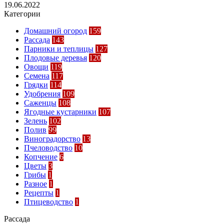
19.06.2022
Категории
Домашний огород
159
Рассада
143
Парники и теплицы
127
Плодовые деревья
120
Овощи
119
Семена
117
Грядки
114
Удобрения
109
Саженцы
108
Ягодные кустарники
107
Зелень
102
Полив
99
Виноградорство
13
Пчеловодство
10
Копчение
6
Цветы
3
Грибы
1
Разное
1
Рецепты
1
Птицеводство
1
Рассада