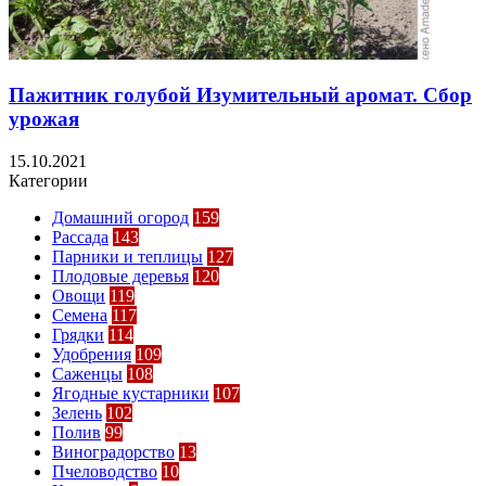
Пажитник голубой Изумительный аромат. Сбор
урожая
15.10.2021
Категории
Домашний огород
159
Рассада
143
Парники и теплицы
127
Плодовые деревья
120
Овощи
119
Семена
117
Грядки
114
Удобрения
109
Саженцы
108
Ягодные кустарники
107
Зелень
102
Полив
99
Виноградорство
13
Пчеловодство
10