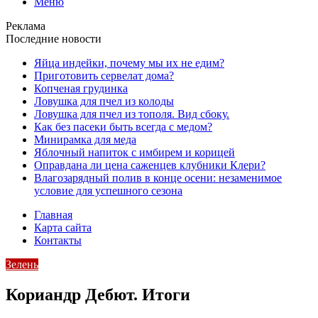
Меню
Реклама
Последние новости
Яйца индейки, почему мы их не едим?
Приготовить сервелат⁠⁠ дома?
Копченая грудинка
Ловушка для пчел из колоды
Ловушка для пчел из тополя. Вид сбоку.
Как без пасеки быть всегда с медом?
Минирамка для меда
Яблочный напиток с имбирем и корицей
Оправдана ли цена саженцев клубники Клери?
Влагозарядный полив в конце осени: незаменимое
условие для успешного сезона
Главная
Карта сайта
Контакты
Зелень
Кориандр Дебют. Итоги