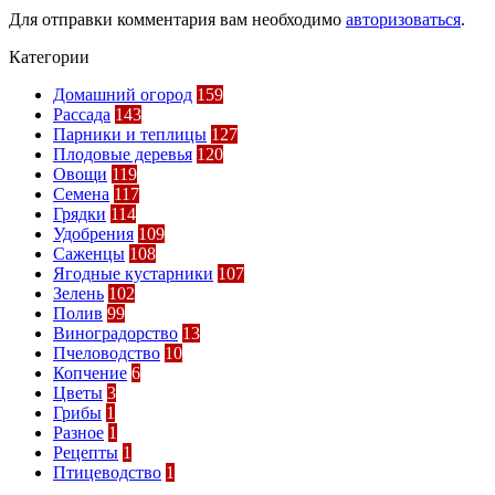
Для отправки комментария вам необходимо
авторизоваться
.
Категории
Домашний огород
159
Рассада
143
Парники и теплицы
127
Плодовые деревья
120
Овощи
119
Семена
117
Грядки
114
Удобрения
109
Саженцы
108
Ягодные кустарники
107
Зелень
102
Полив
99
Виноградорство
13
Пчеловодство
10
Копчение
6
Цветы
3
Грибы
1
Разное
1
Рецепты
1
Птицеводство
1