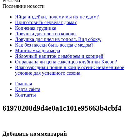
Реклама
Последние новости
Яйца индейки, почему мы их не едим?
Приготовить сервелат⁠⁠ дома?
Копченая грудинка
Ловушка для пчел из колоды
Ловушка для пчел из тополя. Вид сбоку.
Как без пасеки быть всегда с медом?
Минирамка для меда
Яблочный напиток с имбирем и корицей
Оправдана ли цена саженцев клубники Клери?
Влагозарядный полив в конце осени: незаменимое
условие для успешного сезона
Главная
Карта сайта
Контакты
61970208d9d4e0a1c101e95663b4cbf4
Добавить комментарий