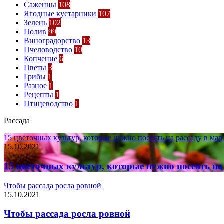
Саженцы
108
Ягодные кустарники
107
Зелень
102
Полив
99
Виноградорство
13
Пчеловодство
10
Копчение
6
Цветы
3
Грибы
1
Разное
1
Рецепты
1
Птицеводство
1
Рассада
15 цветочных культур, которые нужно посеять на рассаду в мар
15.10.2021
15 цветочных культур, которые нужно посеять на
Чтобы рассада росла ровной
15.10.2021
Чтобы рассада росла ровной