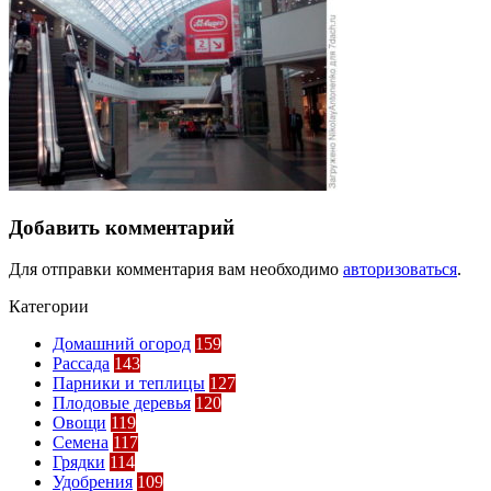
Добавить комментарий
Для отправки комментария вам необходимо
авторизоваться
.
Категории
Домашний огород
159
Рассада
143
Парники и теплицы
127
Плодовые деревья
120
Овощи
119
Семена
117
Грядки
114
Удобрения
109