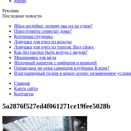
Меню
Реклама
Последние новости
Яйца индейки, почему мы их не едим?
Приготовить сервелат⁠⁠ дома?
Копченая грудинка
Ловушка для пчел из колоды
Ловушка для пчел из тополя. Вид сбоку.
Как без пасеки быть всегда с медом?
Минирамка для меда
Яблочный напиток с имбирем и корицей
Оправдана ли цена саженцев клубники Клери?
Влагозарядный полив в конце осени: незаменимое услови
Главная
Карта сайта
Контакты
5a2876f527ed4f061271ce19fee5028b