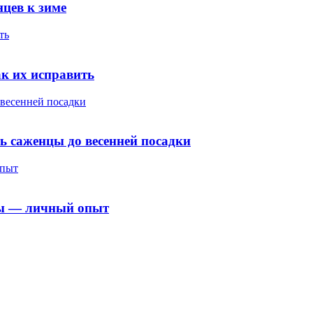
нцев к зиме
ть
ак их исправить
 весенней посадки
ь саженцы до весенней посадки
опыт
цы — личный опыт