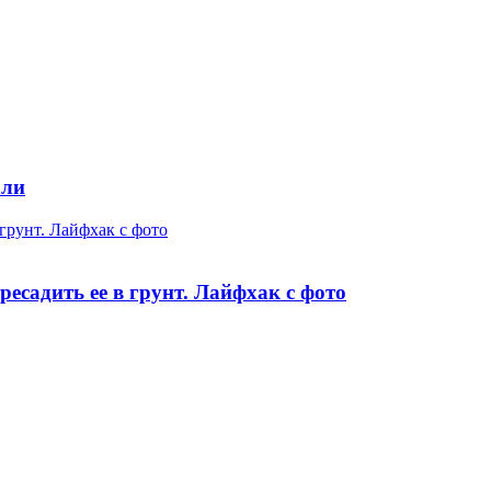
али
 грунт. Лайфхак с фото
ресадить ее в грунт. Лайфхак с фото