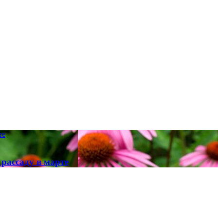
те
 рассаду в марте