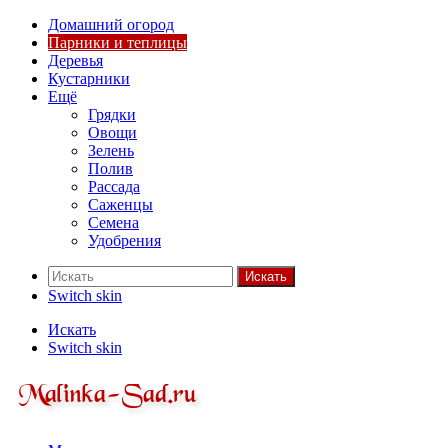
Домашний огород
Парники и теплицы
Деревья
Кустарники
Ещё
Грядки
Овощи
Зелень
Полив
Рассада
Саженцы
Семена
Удобрения
Искать
Switch skin
Искать
Switch skin