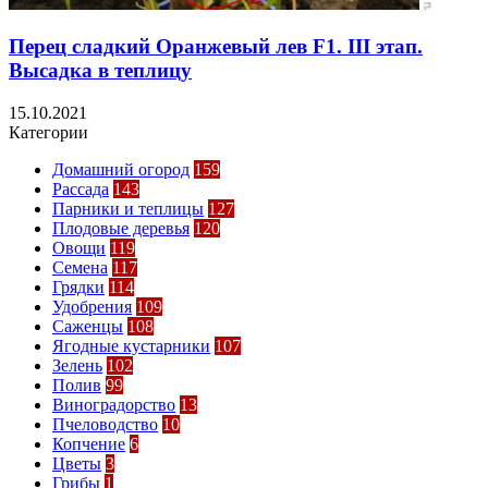
Перец сладкий Оранжевый лев F1. III этап.
Высадка в теплицу
15.10.2021
Категории
Домашний огород
159
Рассада
143
Парники и теплицы
127
Плодовые деревья
120
Овощи
119
Семена
117
Грядки
114
Удобрения
109
Саженцы
108
Ягодные кустарники
107
Зелень
102
Полив
99
Виноградорство
13
Пчеловодство
10
Копчение
6
Цветы
3
Грибы
1