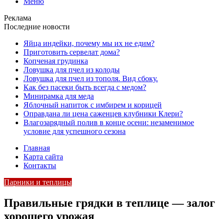
Меню
Реклама
Последние новости
Яйца индейки, почему мы их не едим?
Приготовить сервелат⁠⁠ дома?
Копченая грудинка
Ловушка для пчел из колоды
Ловушка для пчел из тополя. Вид сбоку.
Как без пасеки быть всегда с медом?
Минирамка для меда
Яблочный напиток с имбирем и корицей
Оправдана ли цена саженцев клубники Клери?
Влагозарядный полив в конце осени: незаменимое
условие для успешного сезона
Главная
Карта сайта
Контакты
Парники и теплицы
Правильные грядки в теплице — залог
хорошего урожая