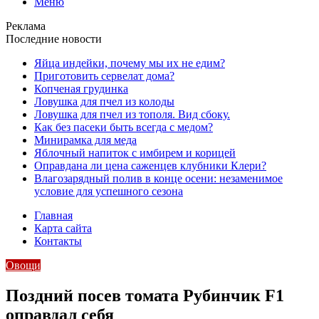
Меню
Реклама
Последние новости
Яйца индейки, почему мы их не едим?
Приготовить сервелат⁠⁠ дома?
Копченая грудинка
Ловушка для пчел из колоды
Ловушка для пчел из тополя. Вид сбоку.
Как без пасеки быть всегда с медом?
Минирамка для меда
Яблочный напиток с имбирем и корицей
Оправдана ли цена саженцев клубники Клери?
Влагозарядный полив в конце осени: незаменимое
условие для успешного сезона
Главная
Карта сайта
Контакты
Овощи
Поздний посев томата Рубинчик F1
оправдал себя