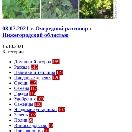
08.07.2021 г. Очередной разговор с
Нижегородской областью
15.10.2021
Категории
Домашний огород
159
Рассада
143
Парники и теплицы
127
Плодовые деревья
120
Овощи
119
Семена
117
Грядки
114
Удобрения
109
Саженцы
108
Ягодные кустарники
107
Зелень
102
Полив
99
Виноградорство
13
Пчеловодство
10