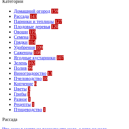
Категории
Домашний огород
159
Рассада
143
Парники и теплицы
127
Плодовые деревья
120
Овощи
119
Семена
117
Грядки
114
Удобрения
109
Саженцы
108
Ягодные кустарники
107
Зелень
102
Полив
99
Виноградорство
13
Пчеловодство
10
Копчение
6
Цветы
3
Грибы
1
Разное
1
Рецепты
1
Птицеводство
1
Рассада