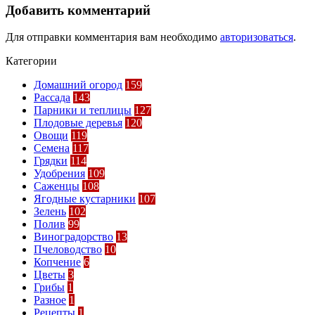
Добавить комментарий
Для отправки комментария вам необходимо
авторизоваться
.
Категории
Домашний огород
159
Рассада
143
Парники и теплицы
127
Плодовые деревья
120
Овощи
119
Семена
117
Грядки
114
Удобрения
109
Саженцы
108
Ягодные кустарники
107
Зелень
102
Полив
99
Виноградорство
13
Пчеловодство
10
Копчение
6
Цветы
3
Грибы
1
Разное
1
Рецепты
1