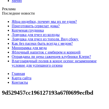
Меню
Реклама
Последние новости
Яйца индейки, почему мы их не едим?
Приготовить сервелат⁠⁠ дома?
Копченая грудинка
Ловушка для пчел из колоды
Ловушка для пчел из тополя. Вид сбоку.
Как без пасеки быть всегда с медом?
Минирамка для меда
Яблочный напиток с имбирем и корицей
Оправдана ли цена саженцев клубники Клери?
Влагозарядный полив в конце осени: незаменимое
условие для успешного сезона
Главная
Карта сайта
Контакты
9d529457cc196127193a67f0699ecfbd