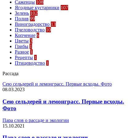
Саженцы
108
Ягодные кустарники
107
Зелень
102
Полив
99
Виноградорство
13
Пчеловодство
10
Копчение
6
Цветы
3
Грибы
1
Разное
1
Рецепты
1
Птицеводство
1
Рассада
Сею сельдерей и лемонграсс. Первые всходы. Фото
08.03.2023
Сею сельдерей и лемонграсс. Первые всходы.
Фото
Пара слов о рассаде и экологии
15.10.2021
Пара слов о рассаде и экологии