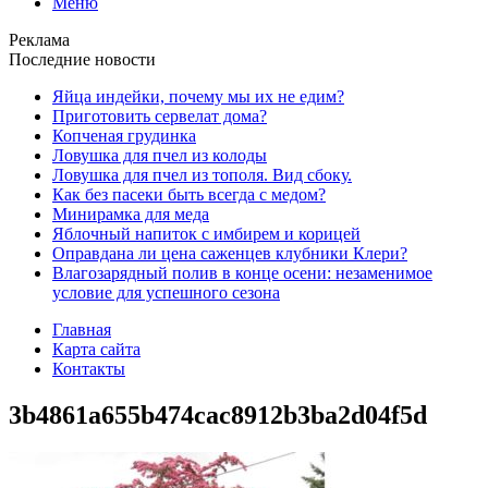
Меню
Реклама
Последние новости
Яйца индейки, почему мы их не едим?
Приготовить сервелат⁠⁠ дома?
Копченая грудинка
Ловушка для пчел из колоды
Ловушка для пчел из тополя. Вид сбоку.
Как без пасеки быть всегда с медом?
Минирамка для меда
Яблочный напиток с имбирем и корицей
Оправдана ли цена саженцев клубники Клери?
Влагозарядный полив в конце осени: незаменимое
условие для успешного сезона
Главная
Карта сайта
Контакты
3b4861a655b474cac8912b3ba2d04f5d