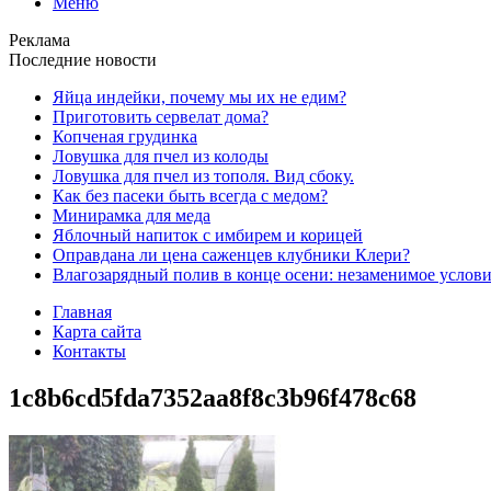
Меню
Реклама
Последние новости
Яйца индейки, почему мы их не едим?
Приготовить сервелат⁠⁠ дома?
Копченая грудинка
Ловушка для пчел из колоды
Ловушка для пчел из тополя. Вид сбоку.
Как без пасеки быть всегда с медом?
Минирамка для меда
Яблочный напиток с имбирем и корицей
Оправдана ли цена саженцев клубники Клери?
Влагозарядный полив в конце осени: незаменимое услови
Главная
Карта сайта
Контакты
1c8b6cd5fda7352aa8f8c3b96f478c68