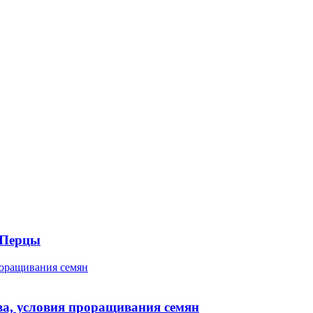
 Перцы
роращивания семян
ва, условия проращивания семян