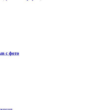
ыв с фото
аженцев