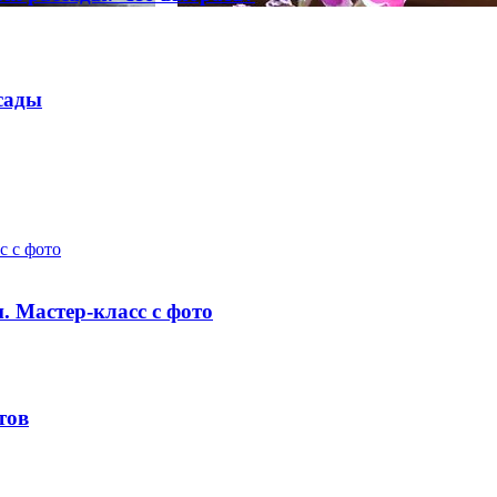
сады
с с фото
. Мастер-класс с фото
тов