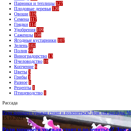
Парники и теплицы
127
Плодовые деревья
120
Овощи
119
Семена
117
Грядки
114
Удобрения
109
Саженцы
108
Ягодные кустарники
107
Зелень
102
Полив
99
Виноградорство
13
Пчеловодство
10
Копчение
6
Цветы
3
Грибы
1
Разное
1
Рецепты
1
Птицеводство
1
Рассада
Ради хорошего урожая стоит и полениться? Дом для рассады. Ч
15.10.2021
Ради хорошего урожая стоит и полениться? Дом 